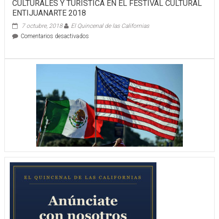
CULTURALES Y TURÍSTICA EN EL FESTIVAL CULTURAL
ENTIJUANARTE 2018
7 octubre, 2018
El Quincenal de las Californias
en
Comentarios desactivados
PRESENTA
EL
ESTADO
DE
CHIHUAHUA
LAS
RIQUEZAS
CULTURALES
Y
TURÍSTICA
EN
EL
FESTIVAL
CULTURAL
ENTIJUANARTE
2018