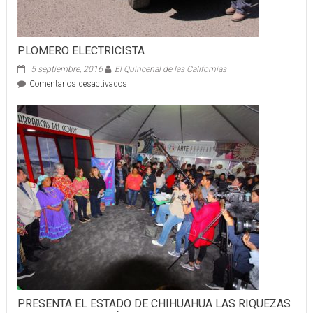
los
yucatecos
PLOMERO ELECTRICISTA
5 septiembre, 2016
El Quincenal de las Californias
en
Comentarios desactivados
PLOMERO
ELECTRICISTA
PRESENTA EL ESTADO DE CHIHUAHUA LAS RIQUEZAS