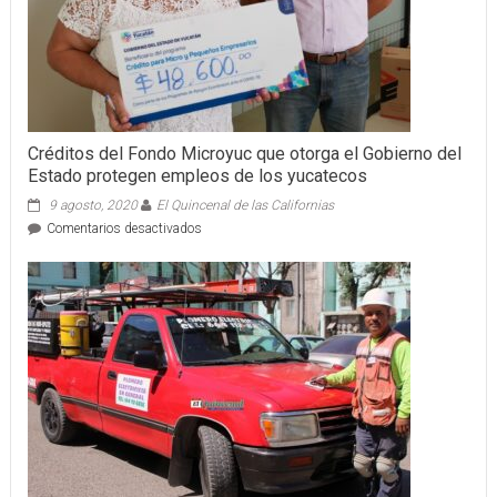
Créditos del Fondo Microyuc que otorga el Gobierno del
Estado protegen empleos de los yucatecos
9 agosto, 2020
El Quincenal de las Californias
en
Comentarios desactivados
Créditos
del
Fondo
Microyuc
que
otorga
el
Gobierno
del
Estado
protegen
empleos
de