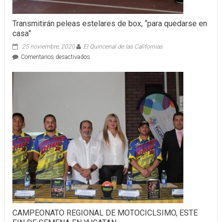
Transmitirán peleas estelares de box, “para quedarse en
casa”
25 noviembre, 2020
El Quincenal de las Californias
en
Comentarios desactivados
Transmitirán
peleas
estelares
de
box,
“para
quedarse
en
casa”
CAMPEONATO REGIONAL DE MOTOCICLSIMO, ESTE