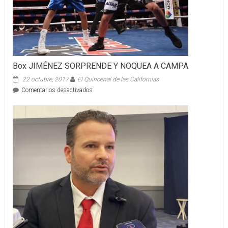
Box JIMÉNEZ SORPRENDE Y NOQUEA A CAMPA
22 octubre, 2017
El Quincenal de las Californias
en
Comentarios desactivados
Box
JIMÉNEZ
SORPRENDE
Y
NOQUEA
A
CAMPA