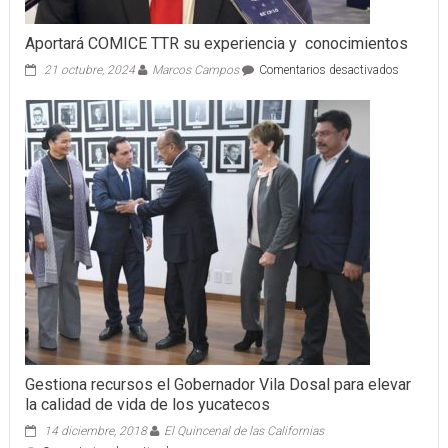
Aportará COMICE TTR su experiencia y conocimientos
en
21 octubre, 2024
Marcos Campos
Comentarios desactivados
Aportará
COMICE
TTR
su
experienc
y
conocimi
Gestiona recursos el Gobernador Vila Dosal para elevar
la calidad de vida de los yucatecos
14 diciembre, 2018
El Quincenal de las Californias