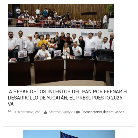
y
Yucatán
firman
convenio
para
impulsar
trabajos
del
Tren
Maya
A PESAR DE LOS INTENTOS DEL PAN POR FRENAR EL
DESARROLLO DE YUCATÁN, EL PRESUPUESTO 2026
VA.
en
3 diciembre, 2025
Marcos Campos
Comentarios desactivados
A
PESAR
DE
LOS