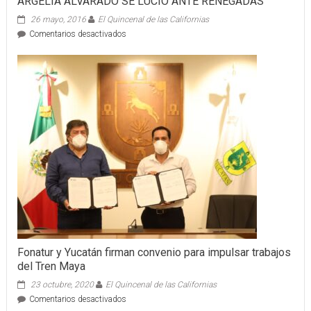
ARGELIA ALVARADO SE LUCIO ANTE RENEGADAS
26 mayo, 2016
El Quincenal de las Californias
en
Comentarios desactivados
ARGELIA
ALVARADO
SE
LUCIO
ANTE
RENEGADAS
Fonatur y Yucatán firman convenio para impulsar trabajos
del Tren Maya
23 octubre, 2020
El Quincenal de las Californias
en
Comentarios desactivados
Fonatur