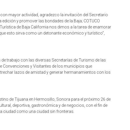
on mayor actividad, agradezco la invitación del Secretario
ta edición y promover las bondades de la Baja; COTUCO
rística de Baja California nos dimos a la tarea de enamorar
y que esto sirva como un detonante económico y turístico”,
 de trabajo con las diversas Secretarías de Turismo de las
de Convenciones y Visitantes de los municipios que
estrechar lazos de amistad y generar hermanamientos con los
stino de Tijuana en Hermosillo, Sonora para el próximo 26 de
cultural, deportiva, gastronómica y de negocios, con el fin de
a la ciudad como una ciudad sin fronteras.