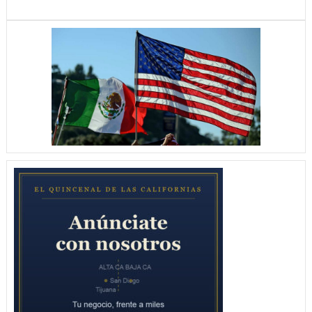
LAS
CRACKS
DOMAN
A
LA
JAGUARES
12
–
0