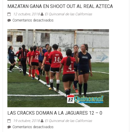
Fong
MAZATAN GANA EN SHOOT OUT AL REAL AZTECA
12 octubre, 2018
El Quincenal de las Californias
en
Comentarios desactivados
MAZATAN
GANA
EN
SHOOT
OUT
AL
REAL
AZTECA
LAS CRACKS DOMAN A LA JAGUARES 12 – 0
19 octubre, 2018
El Quincenal de las Californias
en
Comentarios desactivados