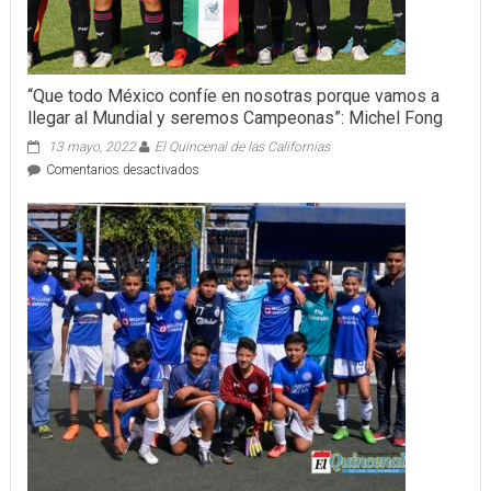
“Que todo México confíe en nosotras porque vamos a
llegar al Mundial y seremos Campeonas”: Michel Fong
13 mayo, 2022
El Quincenal de las Californias
en
Comentarios desactivados
“Que
todo
México
confíe
en
nosotras
porque
vamos
a
llegar
al
Mundial
y
seremos
Campeonas”:
Michel