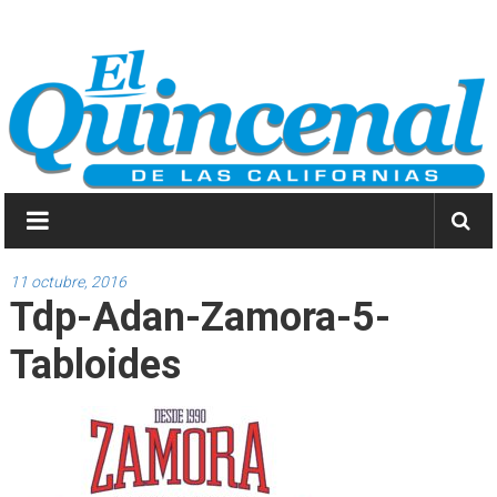
Saltar
El
a
contenido
Quincenal
de
las
Californias
Primero
Dios
11 octubre, 2016
Tdp-Adan-Zamora-5-
y
después
Tabloides
las
noticias.