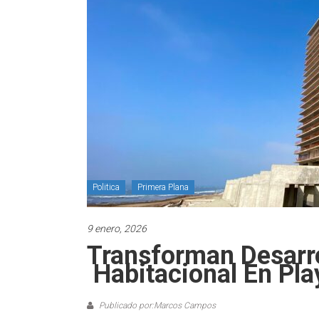
Politica
Primera Plana
9 enero, 2026
Transforman Desarro
Habitacional En Pla
Publicado por:Marcos Campos