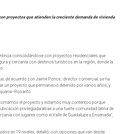
 con proyectos que atienden la creciente demanda de vivienda
ontinúa consolidándose con proyectos residenciales que
ra y cercanía con destinos turísticos en la región, donde la
o.
ue, de acuerdo con Jaime Ponce, director comercial, se ha
nzar un proyecto que permaneció detenido por varios años, y
Tijuana–Rosarito
l retomamos el proyecto y estamos muy contentos porque
 ubicación privilegiada atrae a una fuerte comunidad latina de
cercanía con lugares como el Valle de Guadalupe y Ensenada”,
idos en 19 niveles, detalló, con opciones que van desde