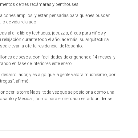
amentos de tres recámaras y penthouses.
 balcones amplios, y están pensadas para quienes buscan
lo de vida relajado.
 al aire libre y techadas, jacuzzis, áreas para niños y
relajación durante todo el año; además, su arquitectura
 elevar la oferta residencial de Rosarito.
illones de pesos, con facilidades de enganche a 14 meses, y
rando en fase de interiores este enero.
desarrollador, y es algo que la gente valora muchísimo, por
tregas”, afirmó.
 a conocer la torre Naos, toda vez que se posiciona como una
 Rosarito y Mexicali, como para el mercado estadounidense.