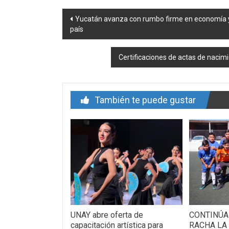
Navegación
Yucatán avanza con rumbo firme en economía y 
país
de
entrada
Certificaciones de actas de nacim
También te puede gustar
UNAY abre oferta de
CONTINÚA
capacitación artística para
RACHA LA