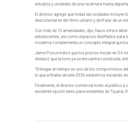
estudios y unidades de una recámara hasta depart
El director agregó que todas las unidades incluyen
desconectarse del ritmo urbano y disfrutar de un esti
Con más de 10 amenidades, dijo, Naos ofrece albercas
adolescentes, así como espacios diseñados para la 
moderna complementa un concepto integral que busca
Jaime Ponce indicó que los precios inician en 3.6 m
destacó que la torre ya se encuentra construida, ent
“Entregar en tiempo es uno de los compromisos del 
lo que a finales de este 2026 estaremos iniciando en
Finalmente, el director comercial invitó al público
excelente opción tanto para residentes de Tijuana,