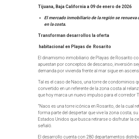
Tijuana, Baja California a 09 de enero de 2026
El mercado inmobiliario de la región se renueva
en la costa.
Transforman desarrollos la oferta
habitacional en Playas de Rosarito
El dinamismo inmobiliario de Playas de Rosarito c
apuestan por conceptos de descanso, inversión segu
demanda por vivienda frente al mar sigue en ascens
Tal es el caso de Naos, una torre de condominios q
convertido en un referente de la zona costa al rela
que hoy marca un nuevo impulso para el corredor 
“Naos es una torre icónica en Rosarito, de la cua
forma parte del despertar que vive la zona costa; su
Estados Unidos que busca retirarse o disfrutar la 
señaló.
El desarrollo cuenta con 280 departamentos distribu