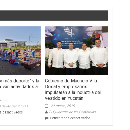
or más deporte” y la
Gobierno de Mauricio Vila
levan actividades a
Dosal y empresarios
impulsarán a la industria del
vestido en Yucatán
2022
29 marzo, 2019
 de las Californias
en
El Quincenal de las Californias
s desactivados
“Yucatán
en
Comentarios desactivados
por
Gobierno
más
de