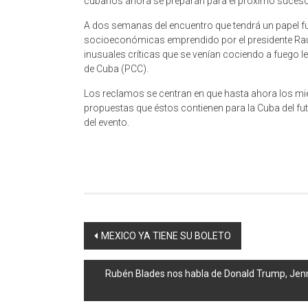
cubanos ahora se preparan para el próximo suceso:
A dos semanas del encuentro que tendrá un papel f
socioeconómicas emprendido por el presidente Raúl 
inusuales críticas que se venían cociendo a fuego le
de Cuba (PCC).
Los reclamos se centran en que hasta ahora los mi
propuestas que éstos contienen para la Cuba del fu
del evento.
Navegación
MEXICO YA TIENE SU BOLETO
de
Rubén Blades nos habla de Donald Trump, Jennif
entrada