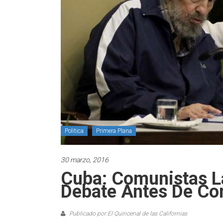
Politica
Primera Plana
30 marzo, 2016
Cuba: Comunistas L
Debate Antes De Co
Publicado por:El Quincenal de las Californias