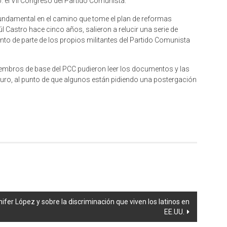
 el VII Congreso del Partido Comunista.
undamental en el camino que tome el plan de reformas
Castro hace cinco años, salieron a relucir una serie de
nto de parte de los propios militantes del Partido Comunista
embros de base del PCC pudieron leer los documentos y las
turo, al punto de que algunos están pidiendo una postergación
er López y sobre la discriminación que viven los latinos en
EE.UU.