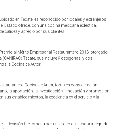
, ubicado en Tecate, es reconocido por locales y extranjeros
 el Estado ofrece, con una cocina mexicana ecléctica,
e calidez y aprecio por sus clientes.
l Premio al Mérito Empresarial Restaurantero 2018, otorgado
a (CANIRAC) Tecate, que incluye 9 categorías, y dos
tra la Cocina de Autor.
 restaurantero Cocina de Autor, toma en consideración
ano, la aportación, la investigación, innovación y promoción
n sus establecimientos, la excelencia en el servicio y la
ue la decisión fue tomada por un jurado calificador integrado