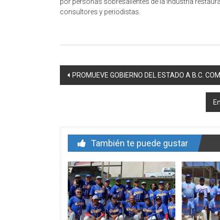
por personas sobresalientes de la industria restau
consultores y periodistas.
Navegación
PROMUEVE GOBIERNO DEL ESTADO A B.C. COM
de
En
entrada
También te puede gustar