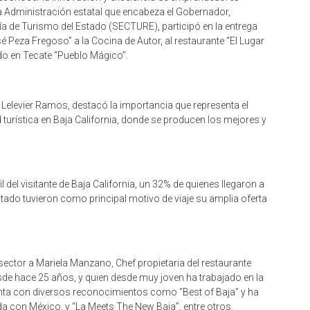
la Administración estatal que encabeza el Gobernador,
ía de Turismo del Estado (SECTURE), participó en la entrega
 Peza Fregoso” a la Cocina de Autor, al restaurante “El Lugar
do en Tecate “Pueblo Mágico”.
l Lelevier Ramos, destacó la importancia que representa el
 turística en Baja California, donde se producen los mejores y
l del visitante de Baja California, un 32% de quienes llegaron a
Estado tuvieron como principal motivo de viaje su amplia oferta
sector a Mariela Manzano, Chef propietaria del restaurante
sde hace 25 años, y quien desde muy joven ha trabajado en la
enta con diversos reconocimientos como “Best of Baja” y ha
 con México, y “La Meets The New Baja”, entre otros.