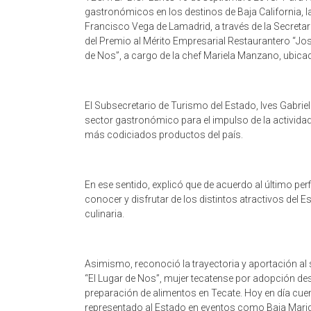
gastronómicos en los destinos de Baja California, 
Francisco Vega de Lamadrid, a través de la Secretar
del Premio al Mérito Empresarial Restaurantero “José
de Nos”, a cargo de la chef Mariela Manzano, ubica
El Subsecretario de Turismo del Estado, Ives Gabrie
sector gastronómico para el impulso de la actividad
más codiciados productos del país.
En ese sentido, explicó que de acuerdo al último perfi
conocer y disfrutar de los distintos atractivos del 
culinaria.
Asimismo, reconoció la trayectoria y aportación al 
“El Lugar de Nos”, mujer tecatense por adopción de
preparación de alimentos en Tecate. Hoy en día cu
representado al Estado en eventos como Baja Marida