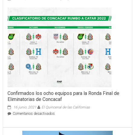
Con
un
fuerte
impulso
a
la
ganadería,
arranca
la
Expo
Feria
Tizimín
2025
Confirmados los ocho equipos para la Ronda Final de
Eliminatorias de Concacaf
16 junio, 2021
El Quincenal de las Californias
en
Comentarios desactivados
Confirmados
los
ocho
equipos