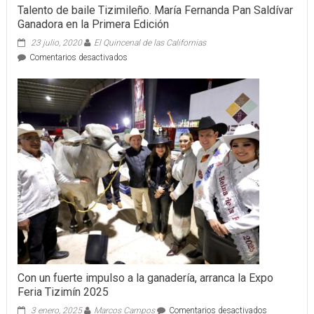
Talento de baile Tizimileño. María Fernanda Pan Saldívar
Ganadora en la Primera Edición
23 julio, 2020
El Quincenal de las Californias
en
Comentarios desactivados
Talento
de
baile
Tizimileño.
María
Fernanda
Pan
Saldívar
Ganadora
en
la
Primera
Edición
Con un fuerte impulso a la ganadería, arranca la Expo
Feria Tizimín 2025
en
3 enero, 2025
Marcos Campos
Comentarios desactivados