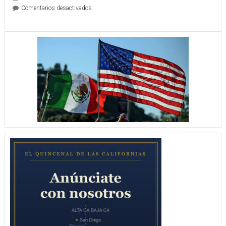
en
Comentarios desactivados
Presidenta
y
Pueblo
Unidos
Haremos
Historia