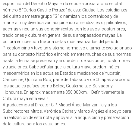
exposición del Derecho Maya en la escuela preparatoria estatal
número 8 “Carlos Castillo Peraza” de esta Ciudad. Los estudiantes
del quinto semestre grupo “G” dinamizan los contenidos y de
manera muy divertida van adquiriendo aprendizajes significativos,
además vinculan sus conocimientos con los usos, costumbres,
tradiciones y cultura en general de sus antepasados mayas. La
cultura en cuestión fue una de las más avanzadas del período
Precolombino y tuvo un sistema normativo altamente evolucionado
para su contexto histórico e increíblemente muchas de sus normas
hasta la fecha se preservan y ni que decir de sus usos, costumbres
y tradiciones. Cabe señalar que la cultura maya predominó en
mesoamérica en los actuales Estados mexicanos de Yucatán,
Campeche, Quintana Roo, parte de Tabasco y de Chiapas así como
los actuales países como Belice, Guatemala, el Salvador y
Honduras. En aproximadamente 350,000km. ¡¡¡Definitivamente la
Cultura maya está viva!!!
Agradecemos al Director C.P. Miguel Ángel Manzanilla y a los
Subdirectores Mtros. Verónica Cetina y Marco Argáez el apoyo para
la realización de esta nota y apoyar a la adquisición y preservación
de la cultura para los estudiantes.