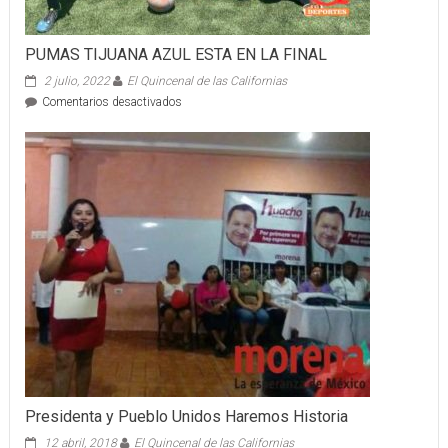
PUMAS TIJUANA AZUL ESTA EN LA FINAL
2 julio, 2022
El Quincenal de las Californias
en
Comentarios desactivados
PUMAS
TIJUANA
AZUL
ESTA
EN
LA
FINAL
Presidenta y Pueblo Unidos Haremos Historia
12 abril, 2018
El Quincenal de las Californias