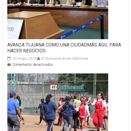
AVANZA TIJUANA COMO UNA CIUDADMÁS ÁGIL PARA
HACER NEGOCIOS
20 mayo, 2019
El Quincenal de las Californias
en
Comentarios desactivados
AVANZA
TIJUANA
COMO
UNA
CIUDADMÁS
ÁGIL
PARA
HACER
NEGOCIOS