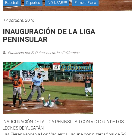
Baseball
Deportes
NO USAR!!!!
Primera Plana
17 octubre, 2016
INAUGURACIÓN DE LA LIGA
PENINSULAR
Publicado por:El Quincenal de las Californias
INAUGURACIÓN DE LA LIGA PENINSULAR CON VICTORIA DE LOS
LEONES DE YUCATÁN
Las Fieras vencen a Los Vaqueros Laguna con pizarra final de 5-3.