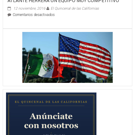
ATLANTE HERRERA UN EQUIPO MUY COMPETITIVO
12 noviembre, 2016
El Quincenal de las Californias
en
Comentarios desactivados
ATLANTE
HERRERA
UN
EQUIPO
MUY
COMPETITIVO