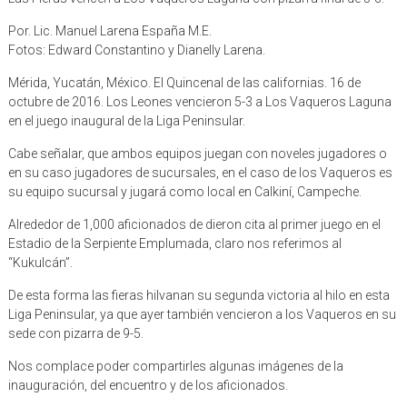
Por. Lic. Manuel Larena España M.E.
Fotos: Edward Constantino y Dianelly Larena.
Mérida, Yucatán, México. El Quincenal de las californias. 16 de
octubre de 2016. Los Leones vencieron 5-3 a Los Vaqueros Laguna
en el juego inaugural de la Liga Peninsular.
Cabe señalar, que ambos equipos juegan con noveles jugadores o
en su caso jugadores de sucursales, en el caso de los Vaqueros es
su equipo sucursal y jugará como local en Calkiní, Campeche.
Alrededor de 1,000 aficionados de dieron cita al primer juego en el
Estadio de la Serpiente Emplumada, claro nos referimos al
“Kukulcán”.
De esta forma las fieras hilvanan su segunda victoria al hilo en esta
Liga Peninsular, ya que ayer también vencieron a los Vaqueros en su
sede con pizarra de 9-5.
Nos complace poder compartirles algunas imágenes de la
inauguración, del encuentro y de los aficionados.