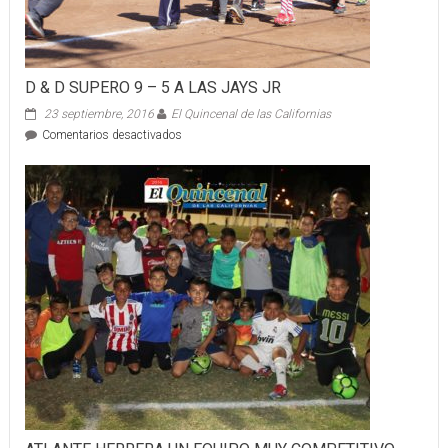
D & D SUPERO 9 – 5 A LAS JAYS JR
23 septiembre, 2016
El Quincenal de las Californias
en
Comentarios desactivados
D
&
D
SUPERO
9
–
5
A
LAS
JAYS
JR