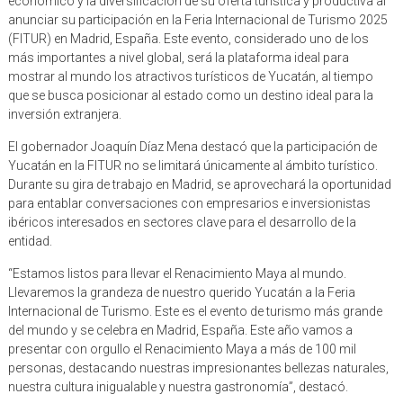
económico y la diversificación de su oferta turística y productiva al
anunciar su participación en la Feria Internacional de Turismo 2025
(FITUR) en Madrid, España. Este evento, considerado uno de los
más importantes a nivel global, será la plataforma ideal para
mostrar al mundo los atractivos turísticos de Yucatán, al tiempo
que se busca posicionar al estado como un destino ideal para la
inversión extranjera.
El gobernador Joaquín Díaz Mena destacó que la participación de
Yucatán en la FITUR no se limitará únicamente al ámbito turístico.
Durante su gira de trabajo en Madrid, se aprovechará la oportunidad
para entablar conversaciones con empresarios e inversionistas
ibéricos interesados en sectores clave para el desarrollo de la
entidad.
“Estamos listos para llevar el Renacimiento Maya al mundo.
Llevaremos la grandeza de nuestro querido Yucatán a la Feria
Internacional de Turismo. Este es el evento de turismo más grande
del mundo y se celebra en Madrid, España. Este año vamos a
presentar con orgullo el Renacimiento Maya a más de 100 mil
personas, destacando nuestras impresionantes bellezas naturales,
nuestra cultura inigualable y nuestra gastronomía”, destacó.