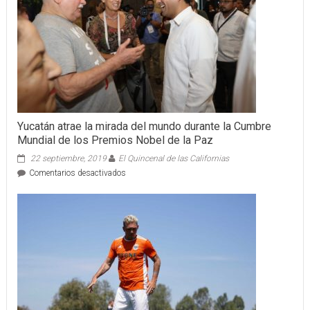
China
en
Mérida.
Yucatán atrae la mirada del mundo durante la Cumbre
Mundial de los Premios Nobel de la Paz
22 septiembre, 2019
El Quincenal de las Californias
en
Comentarios desactivados
Yucatán
atrae
la
mirada
del
mundo
durante
la
Cumbre
Mundial
de