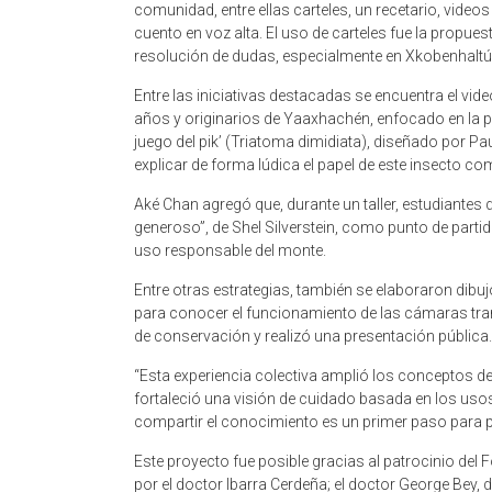
comunidad, entre ellas carteles, un recetario, videos
cuento en voz alta. El uso de carteles fue la propuest
resolución de dudas, especialmente en Xkobenhaltú
Entre las iniciativas destacadas se encuentra el v
años y originarios de Yaaxhachén, enfocado en la pro
juego del pik’ (Triatoma dimidiata), diseñado por Pa
explicar de forma lúdica el papel de este insecto c
Aké Chan agregó que, durante un taller, estudiantes d
generoso”, de Shel Silverstein, como punto de parti
uso responsable del monte.
Entre otras estrategias, también se elaboraron dibuj
para conocer el funcionamiento de las cámaras t
de conservación y realizó una presentación pública.
“Esta experiencia colectiva amplió los conceptos d
fortaleció una visión de cuidado basada en los usos
compartir el conocimiento es un primer paso para pr
Este proyecto fue posible gracias al patrocinio de
por el doctor Ibarra Cerdeña; el doctor George Bey, 