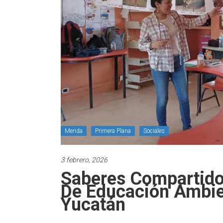
Merida
Primera Plana
Sociales
3 febrero, 2026
Saberes Compartido
De Educación Ambien
Yucatán