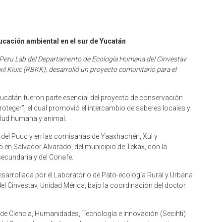
cación ambiental en el sur de Yucatán
l Peru Lab del Departamento de Ecología Humana del Cinvestav
il Kiuic (RBKK), desarrolló un proyecto comunitario para el
Yucatán fueron parte esencial del proyecto de conservación
oteger”, el cual promovió el intercambio de saberes locales y
salud humana y animal.
al del Puuc y en las comisarías de Yaaxhachén, Xul y
 en Salvador Alvarado, del municipio de Tekax, con la
secundaria y del Conafe.
 desarrollada por el Laboratorio de Pato-ecología Rural y Urbana
l Cinvestav, Unidad Mérida, bajo la coordinación del doctor
 de Ciencia, Humanidades, Tecnología e Innovación (Secihti)