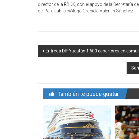
director de la RBKK, con el apoyo de la Secretaría 
del Peru Lab la bióloga Graciela Valentín Sánchez.
Navegación
Entrega DIF Yucatán 1,600 cobertores en comuni
de
San
entrada
También te puede gustar