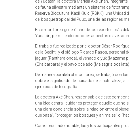
de Yucatán, la doctora Mariela Aké Chan, integrante 
de fauna silvestre mediante un sistema de fototra
Reserva Biocultural Kaxil Kiuic (RBKK), una Unidad 
del bosque tropical del Puuc, una de las regiones 
Este monitoreo generó uno de los reportes más detall
Yucatán, permitiendo conocer aspectos clave sobre
El trabajo fue realizado por el doctor César Rodrígu
de la Secihti, y el biólogo Ricardo Pasos, personal 
jaguar (Panthera onca), el venado o yuk (Mazama pan
(Eira barbara) y el pavo ocelado (Meleagris ocellata)
De manera paralela al monitoreo, se trabajó con las
sobre el significado del cuidado de la naturaleza, a t
ejercicios de fotografía.
La doctora Aké Chan, responsable de este component
una idea central: cuidar es proteger aquello que no 
una clara conciencia sobre la relación entre el bien
que pasa”, “proteger los bosques y animales” o “hac
Como resultado notable, las y los participantes pr