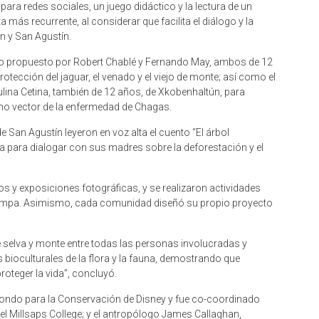
 para redes sociales, un juego didáctico y la lectura de un
a más recurrente, al considerar que facilita el diálogo y la
n y San Agustín.
ideo propuesto por Robert Chablé y Fernando May, ambos de 12
tección del jaguar, el venado y el viejo de monte; así como el
ulina Cetina, también de 12 años, de Xkobenhaltún, para
omo vector de la enfermedad de Chagas.
e San Agustín leyeron en voz alta el cuento “El árbol
da para dialogar con sus madres sobre la deforestación y el
os y exposiciones fotográficas, y se realizaron actividades
rampa. Asimismo, cada comunidad diseñó su propio proyecto
e selva y monte entre todas las personas involucradas y
 bioculturales de la flora y la fauna, demostrando que
oteger la vida”, concluyó.
l Fondo para la Conservación de Disney y fue co-coordinado
del Millsaps College; y el antropólogo James Callaghan,