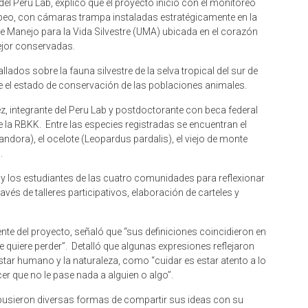
del Peru Lab, explicó que el proyecto inició con el monitoreo
mpeo, con cámaras trampa instaladas estratégicamente en la
de Manejo para la Vida Silvestre (UMA) ubicada en el corazón
mejor conservadas.
ados sobre la fauna silvestre de la selva tropical del sur de
 el estado de conservación de las poblaciones animales.
ez, integrante del Peru Lab y postdoctorante con beca federal
de la RBKK. Entre las especies registradas se encuentran el
dora), el ocelote (Leopardus pardalis), el viejo de monte
.
 y los estudiantes de las cuatro comunidades para reflexionar
ravés de talleres participativos, elaboración de carteles y
e del proyecto, señaló que “sus definiciones coincidieron en
se quiere perder”. Detalló que algunas expresiones reflejaron
estar humano y la naturaleza, como “cuidar es estar atento a lo
er que no le pase nada a alguien o algo”.
opusieron diversas formas de compartir sus ideas con su