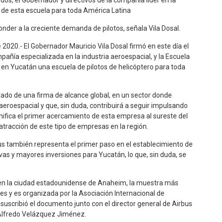
os, el Gobernador y directivos de la compañía líder en la
o de esta escuela para toda América Latina
ponder a la creciente demanda de pilotos, señala Vila Dosal.
2020.- El Gobernador Mauricio Vila Dosal firmó en este día el
ñía especializada en la industria aeroespacial, y la Escuela
 en Yucatán una escuela de pilotos de helicóptero para toda
stado de una firma de alcance global, en un sector donde
eroespacial y que, sin duda, contribuirá a seguir impulsando
nifica el primer acercamiento de esta empresa al sureste del
 atracción de este tipo de empresas en la región.
us también representa el primer paso en el establecimiento de
vas y mayores inversiones para Yucatán, lo que, sin duda, se
a en la ciudad estadounidense de Anaheim, la muestra más
s y es organizada por la Asociación Internacional de
al suscribió el documento junto con el director general de Airbus
, Alfredo Velázquez Jiménez.