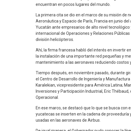
encuentran en pocos lugares del mundo.
La primera cita se dio en el marco de su misión de n
Aeronáutica y Espacio de París, Francia en junio d
Yucatán ante empresarios de alto nivel tecnológico
internacional de Operaciones y Relaciones Públicas d
división helicópteros.
Ahí, la firma francesa habló del interés en invertir 
la instalación de una importante red pequeñas y m
mantenimiento a las aeronaves reduciendo costos 
Tiempo después, en noviembre pasado, durante gira 
el Centro de Desarrollo de Ingeniería y Manufactura 
Karalekian, vicepresidente para América Latina; Marti
Inversiones y Participación Industrial, Eric Thébaud,
Operacional.
En ese marco, se destacó que lo que se busca con e
yucatecas se inserten en la cadena de proveeduría 
usadas en las aeronaves de Airbus.
De igual manera, el Gobernador pudo conocer la líne