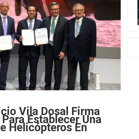
cio Vila Dosal Firma
 Para Establecer Una
De Helicópteros En