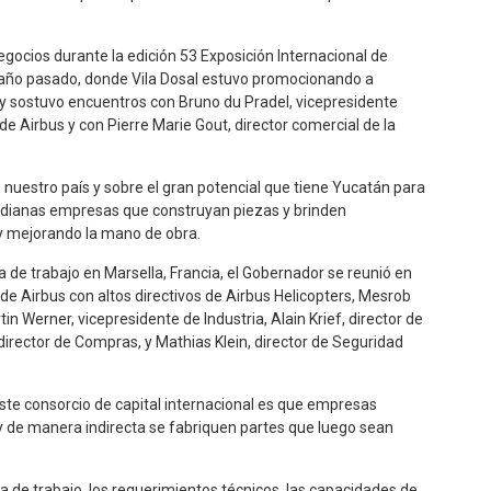
egocios durante la edición 53 Exposición Internacional de
el año pasado, donde Vila Dosal estuvo promocionando a
 y sostuvo encuentros con Bruno du Pradel, vicepresidente
e Airbus y con Pierre Marie Gout, director comercial de la
en nuestro país y sobre el gran potencial que tiene Yucatán para
edianas empresas que construyan piezas y brinden
y mejorando la mano de obra.
de trabajo en Marsella, Francia, el Gobernador se reunió en
de Airbus con altos directivos de Airbus Helicopters, Mesrob
n Werner, vicepresidente de Industria, Alain Krief, director de
 director de Compras, y Mathias Klein, director de Seguridad
ste consorcio de capital internacional es que empresas
y de manera indirecta se fabriquen partes que luego sean
a de trabajo, los requerimientos técnicos, las capacidades de