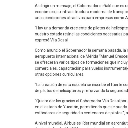
Al dirigir un mensaje, el Gobernador señaló que es
económico, su infraestructura moderna de transporte
unas condiciones atractivas para empresas como Air
“Hay una demanda creciente de pilotos de helicópter
nuestro estado reúne las condiciones necesarias par
expresó Vila Dosal.
Como anunció el Gobernador la semana pasada, la nu
aeropuerto internacional de Mérida “Manuel Crescenc
se ofrecerán varios tipos de formaciones que incluye
comerciales, capacitación para vuelos instrumentales 
otras opciones curriculares.
“La creación de esta escuela se inscribe el fuerte
de pilotos de helicópteros y reforzando la seguridad 
“Quiero dar las gracias al Gobernador Vila Dosal por
en el estado de Yucatán, permitiendo que se pueda
estándares de seguridad a centenares de pilotos”, añ
A nivel mundial, Airbus es líder mundial en aeronáuti