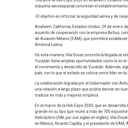
-Durante la Heli-Expo 2020 en Anaheim, Estados Unid
industria aeroespacial concretan el establecimient
-El objetivo es reforzar la seguridad aérea y de res
Anaheim, California, Estados Unidos, 29 de enero de 
acuerdo de cooperación con la empresa Airbus, compa
de Aviación México (EAM), que permitirá establecer
América Latina.
De esta manera, Vila Dosal concreta la llegada al e
Yucatán tiene amplias oportunidades como lo es el a
el crecimiento y desarrollo de Yucatán. Además, sig
país, con lo que el estado se coloca como líder en la
La colaboración lograda por el Gobernador con Airb
una relación a largo plazo que podría derivar en nue
traduce en más y mejores empleos.
En el marco de la Heli-Expo 2020, que se desarroll
grande en su tipo que reúne a más de 700 expositore
Helicóptero (HAI, por sus siglas en inglés), Vila Dos
en México, Ricardo Capilla, y el presidente de EAM