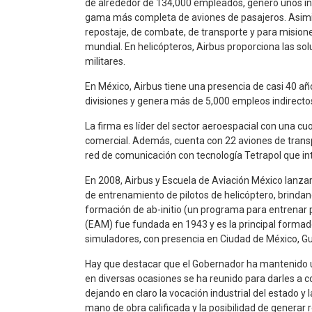
de alrededor de 134,000 empleados, generó unos in
gama más completa de aviones de pasajeros. Asimis
repostaje, de combate, de transporte y para misione
mundial. En helicópteros, Airbus proporciona las sol
militares.
En México, Airbus tiene una presencia de casi 40 año
divisiones y genera más de 5,000 empleos indirecto
La firma es líder del sector aeroespacial con una cuo
comercial. Además, cuenta con 22 aviones de transpo
red de comunicación con tecnología Tetrapol que in
En 2008, Airbus y Escuela de Aviación México lanza
de entrenamiento de pilotos de helicóptero, brindan
formación de ab-initio (un programa para entrenar p
(EAM) fue fundada en 1943 y es la principal formad
simuladores, con presencia en Ciudad de México, G
Hay que destacar que el Gobernador ha mantenido un
en diversas ocasiones se ha reunido para darles a c
dejando en claro la vocación industrial del estado y 
mano de obra calificada y la posibilidad de gener