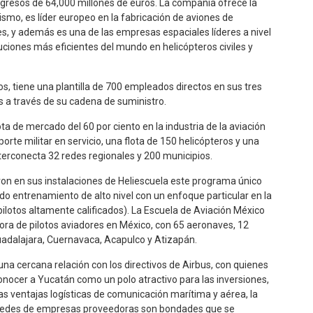
gresos de 64,000 millones de euros. La compañía ofrece la
mo, es líder europeo en la fabricación de aviones de
s, y además es una de las empresas espaciales líderes a nivel
uciones más eficientes del mundo en helicópteros civiles y
s, tiene una plantilla de 700 empleados directos en sus tres
s a través de su cadena de suministro.
ta de mercado del 60 por ciento en la industria de la aviación
rte militar en servicio, una flota de 150 helicópteros y una
terconecta 32 redes regionales y 200 municipios.
ron en sus instalaciones de Heliescuela este programa único
do entrenamiento de alto nivel con un enfoque particular en la
ilotos altamente calificados). La Escuela de Aviación México
ora de pilotos aviadores en México, con 65 aeronaves, 12
uadalajara, Cuernavaca, Acapulco y Atizapán.
a cercana relación con los directivos de Airbus, con quienes
onocer a Yucatán como un polo atractivo para las inversiones,
las ventajas logísticas de comunicación marítima y aérea, la
ar redes de empresas proveedoras son bondades que se