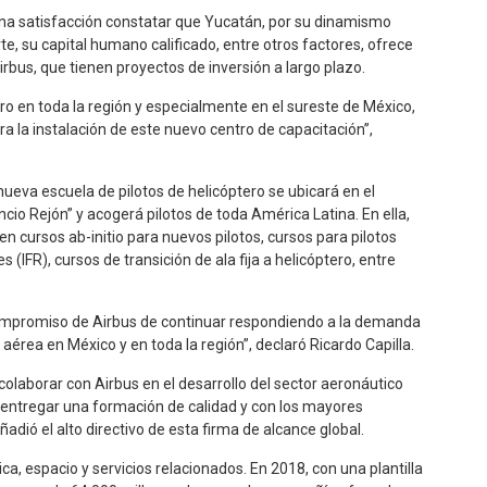
 una satisfacción constatar que Yucatán, por su dinamismo
, su capital humano calificado, entre otros factores, ofrece
bus, que tienen proyectos de inversión a largo plazo.
o en toda la región y especialmente en el sureste de México,
a la instalación de este nuevo centro de capacitación”,
eva escuela de pilotos de helicóptero se ubicará en el
io Rejón” y acogerá pilotos de toda América Latina. En ella,
n cursos ab-initio para nuevos pilotos, cursos para pilotos
(IFR), cursos de transición de ala fija a helicóptero, entre
 compromiso de Airbus de continuar respondiendo a la demanda
aérea en México y en toda la región”, declaró Ricardo Capilla.
 colaborar con Airbus en el desarrollo del sector aeronáutico
 entregar una formación de calidad y con los mayores
adió el alto directivo de esta firma de alcance global.
ca, espacio y servicios relacionados. En 2018, con una plantilla