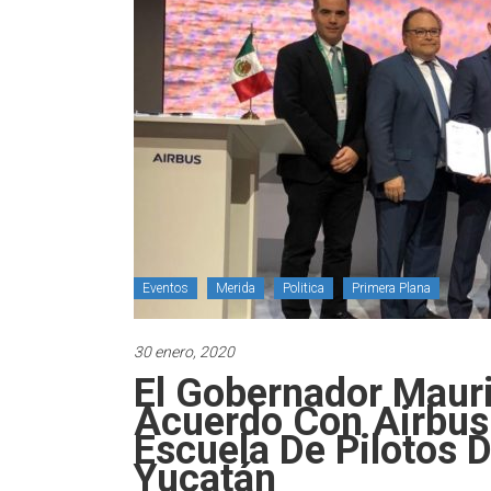
Eventos
Merida
Politica
Primera Plana
30 enero, 2020
El Gobernador Mauri
Acuerdo Con Airbus
Escuela De Pilotos 
Yucatán