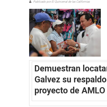
Publicado por:El Quincenal de las Californias
Demuestran locatar
Galvez su respaldo
proyecto de AMLO