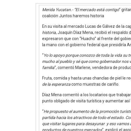
Merida Yucatan.- “El mercado está contigo
” grit
coalición Juntos haremos historia
En su visita al mercado Lucas de Gálvez de la cap
historia
, Joaquín Díaz Mena, recibió el respaldo
expresaron que con “Huacho” al frente del gobier
la mano con el gobierno federal que presidiría 
“
Yo lo apoyo porque conozco de toda la vida su t
mucho al pueblo y sé que como gobernador nos va 
familia
“, comentó Marlene, vendedora de product
Fruta, comida y hasta unas chanclas de piel le 
de la esperanza
como muestras de cariño.
Díaz Mena comentó a los locatarios que trabaja
punto obligado de visita turística y aumentar así 
“
He propuesto el aumento de la promoción turísti
partida hacia los atractivos de todo el estado. Co
que visitar lugares para desayunar y eso vamos a
productos de nuestros mercados
“, explicó el as