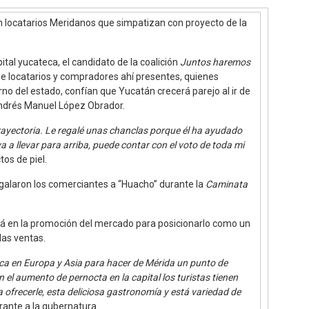
an locatarios Meridanos que simpatizan con proyecto de la
ital yucateca, el candidato de la coalición
Juntos haremos
 de locatarios y compradores ahí presentes, quienes
no del estado, confían que Yucatán crecerá parejo al ir de
Andrés Manuel López Obrador.
rayectoria. Le regalé unas chanclas porque él ha ayudado
a llevar para arriba, puede contar con el voto de toda mi
os de piel.
regalaron los comerciantes a “Huacho” durante la
Caminata
rá en la promoción del mercado para posicionarlo como un
las ventas.
ca en Europa y Asia para hacer de Mérida un punto de
n el aumento de pernocta en la capital los turistas tienen
 ofrecerle, esta deliciosa gastronomía y está variedad de
pirante a la gubernatura.