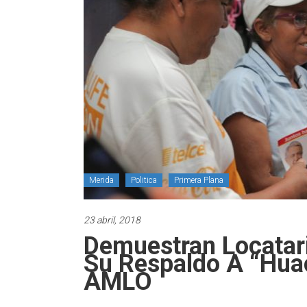
Merida
Politica
Primera Plana
23 abril, 2018
Demuestran Locatari
Su Respaldo A “Huac
AMLO