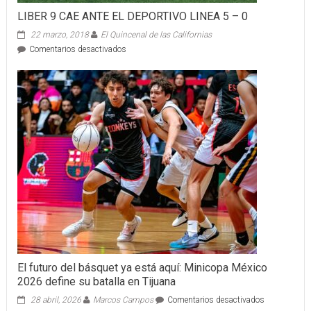
LIBER 9 CAE ANTE EL DEPORTIVO LINEA 5 – 0
22 marzo, 2018
El Quincenal de las Californias
en
Comentarios desactivados
LIBER
9
CAE
ANTE
EL
DEPORTIVO
LINEA
5
–
0
El futuro del básquet ya está aquí: Minicopa México
2026 define su batalla en Tijuana
en
28 abril, 2026
Marcos Campos
Comentarios desactivados