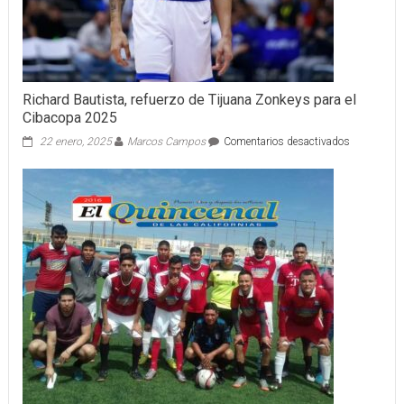
Richard Bautista, refuerzo de Tijuana Zonkeys para el
Cibacopa 2025
en
22 enero, 2025
Marcos Campos
Comentarios desactivados
Richard
Bautista,
refuerzo
de
Tijuana
Zonkeys
para
el
Cibacopa
2025