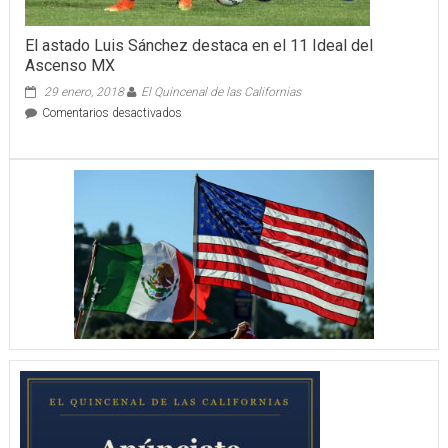
El astado Luis Sánchez destaca en el 11 Ideal del
Ascenso MX
29 enero, 2018
El Quincenal de las Californias
en
Comentarios desactivados
El
astado
Luis
Sánchez
destaca
en
el
11
Ideal
del
Ascenso
MX