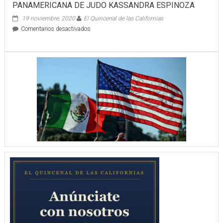
PANAMERICANA DE JUDO KASSANDRA ESPINOZA
19 noviembre, 2020
El Quincenal de las Californias
en
Comentarios desactivados
RECIBE
DAVID
GONZÁLEZ
A
MEDALLISTA
PANAMERICANA
DE
JUDO
KASSANDRA
ESPINOZA