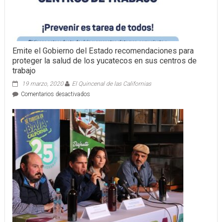
Emite el Gobierno del Estado recomendaciones para
proteger la salud de los yucatecos en sus centros de
trabajo
19 marzo, 2020
El Quincenal de las Californias
en
Comentarios desactivados
Emite
el
Gobierno
del
Estado
recomendaciones
para
proteger
la
salud
de
los
yucatecos
en