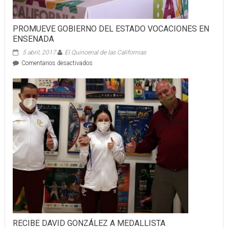
sus
centros
de
PROMUEVE GOBIERNO DEL ESTADO VOCACIONES EN
trabajo
ENSENADA
5 abril, 2017
El Quincenal de las Californias
en
Comentarios desactivados
PROMUEVE
GOBIERNO
DEL
ESTADO
VOCACIONES
EN
ENSENADA
RECIBE DAVID GONZÁLEZ A MEDALLISTA