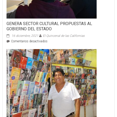
GENERA SECTOR CULTURAL PROPUESTAS AL
GOBIERNO DEL ESTADO
16 diciembre, 2021
El Quincenal de las Californias
en
Comentarios desactivados
GENERA
SECTOR
CULTURAL
PROPUESTAS
AL
GOBIERNO
DEL
ESTADO