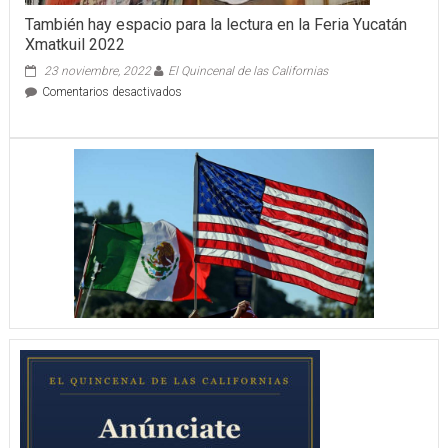
También hay espacio para la lectura en la Feria Yucatán
Xmatkuil 2022
23 noviembre, 2022
El Quincenal de las Californias
en
Comentarios desactivados
También
hay
espacio
para
la
lectura
en
la
Feria
Yucatán
Xmatkuil
2022