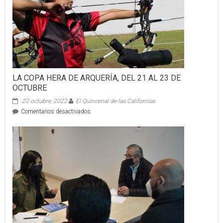
LA COPA HERA DE ARQUERÍA, DEL 21 AL 23 DE
OCTUBRE
22 octubre, 2022
El Quincenal de las Californias
en
Comentarios desactivados
LA
COPA
HERA
DE
ARQUERÍA,
DEL
21
AL
23
DE
OCTUBRE