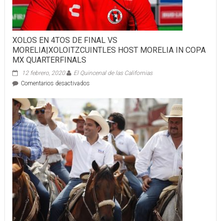
XOLOS EN 4TOS DE FINAL VS
MORELIA|XOLOITZCUINTLES HOST MORELIA IN COPA
MX QUARTERFINALS
12 febrero, 2020
El Quincenal de las Californias
en
Comentarios desactivados
XOLOS
EN
4TOS
DE
FINAL
VS
MORELIA|XOLOITZCUINTLES
HOST
MORELIA
IN
COPA
MX
QUARTERFINALS