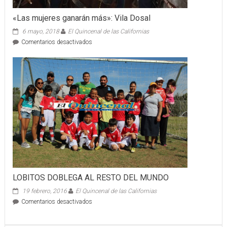
«Las mujeres ganarán más»: Vila Dosal
6 mayo, 2018
El Quincenal de las Californias
en
Comentarios desactivados
«Las
mujeres
ganarán
más»:
Vila
Dosal
LOBITOS DOBLEGA AL RESTO DEL MUNDO
19 febrero, 2016
El Quincenal de las Californias
en
Comentarios desactivados
LOBITOS
DOBLEGA