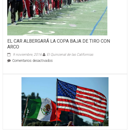
EL CAR ALBERGARÁ LA COPA BAJA DE TIRO CON
ARCO
9 noviembre, 2016
El Quincenal de las Californias
en
Comentarios desactivados
EL
CAR
ALBERGARÁ
LA
COPA
BAJA
DE
TIRO
CON
ARCO