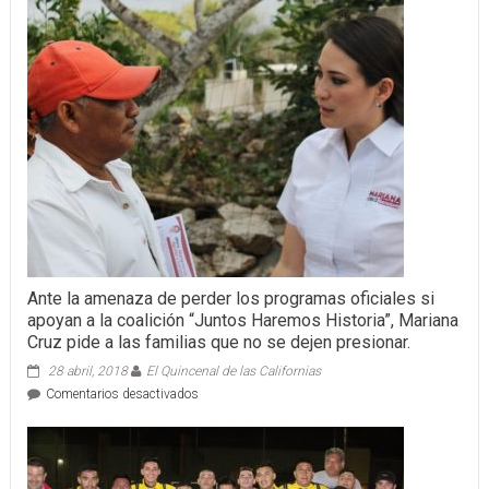
Ante la amenaza de perder los programas oficiales si
apoyan a la coalición “Juntos Haremos Historia”, Mariana
Cruz pide a las familias que no se dejen presionar.
28 abril, 2018
El Quincenal de las Californias
en
Comentarios desactivados
Ante
la
amenaza
de