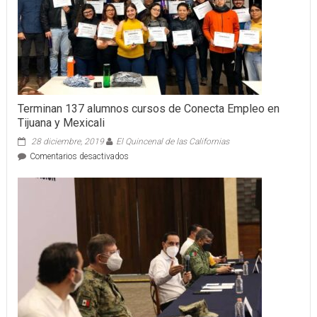
Terminan 137 alumnos cursos de Conecta Empleo en
Tijuana y Mexicali
28 diciembre, 2019
El Quincenal de las Californias
en
Comentarios desactivados
Terminan
137
alumnos
cursos
de
Conecta
Empleo
en
Tijuana
y
Mexicali