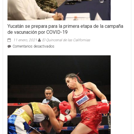
Yucatán se prepara para la primera etapa de la campaña
de vacunación por COVID-19
11 enero, 2021
El Quincenal de las Californias
en
Comentarios desactivados
Yucatán
se
prepara
para
la
primera
etapa
de
la
campaña
de
vacunación
por
COVID-
19