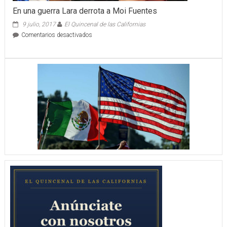
En una guerra Lara derrota a Moi Fuentes
9 julio, 2017
El Quincenal de las Californias
en
Comentarios desactivados
En
una
guerra
Lara
derrota
a
Moi
Fuentes