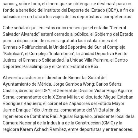
sanos y, sobre todo, el dinero que se obtenga, se destinará para un
fondo a beneficio del Instituto del Deporte del Estado (IDEY), a fin de
subsidiar en un futuro los viajes de los deportistas a competencias.
Cabe señalar que, en estos cinco meses que el estadio “General
Salvador Alvarado” estará cerrado al público, el Gobierno del Estado
pone a disposición de manera gratuita las instalaciones del
Gimnasio Polifuncional, la Unidad Deportiva del Sur, el Complejo
“Kukulcán”, el Complejo “Inalámbrica”, la Unidad Deportiva Benito
Juárez, el Gimnasio Solidaridad, la Unidad Villa Palmira, el Centro
Deportivo Paraolímpico y el Centro Estatal de Box.
Al evento asistieron el director de Bienestar Social del
Ayuntamiento de Mérida, Jorge Gamboa Wong; Carlos Sáenz
Castillo, director del IDEY; el General de División Víctor Hugo Aguirre
Serna, comandante de la X Zona Militar; el diputado Miguel Esteban
Rodríguez Baqueiro; el coronel de Zapadores del Estado Mayor
Jaime Enrique Félix Jiménez, comandante del VII Batallón de
Ingenieros de Combate; Raúl Aguilar Baqueiro, presidente local de la
Cámara Nacional de la Industria de la Construcción (CMIC) y la
regidora Karem Achach Ramírez, entre deportistas y entrenadores.