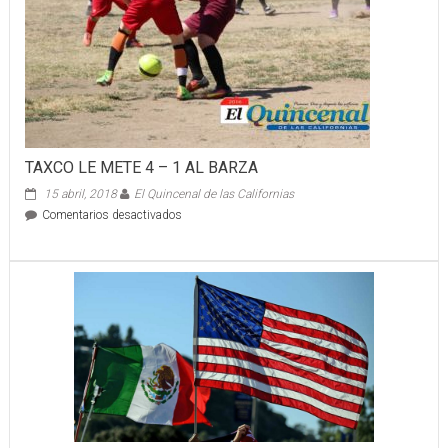
de
2026
TAXCO LE METE 4 – 1 AL BARZA
15 abril, 2018
El Quincenal de las Californias
en
Comentarios desactivados
TAXCO
LE
METE
4
–
1
AL
BARZA