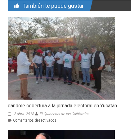
También te puede gustar
dándole cobertura a la jornada electoral en Yucatán
2 abril, 2018
El Quincenal de las Californias
en
Comentarios desactivados
dándole
cobertura
a