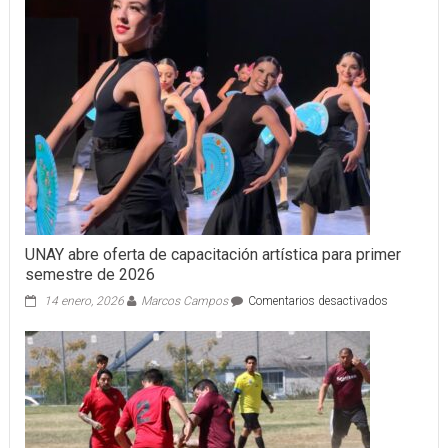
la
jornada
electoral
en
Yucatán
UNAY abre oferta de capacitación artística para primer
semestre de 2026
en
14 enero, 2026
Marcos Campos
Comentarios desactivados
UNAY
abre
oferta
de
capacitació
artística pa
primer
semestre