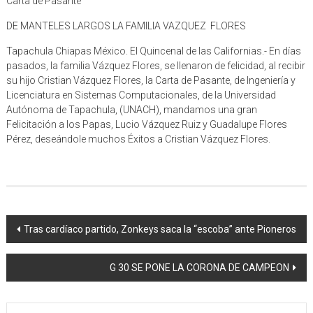
Carta de Pasante
DE MANTELES LARGOS LA FAMILIA VAZQUEZ FLORES
Tapachula Chiapas México. El Quincenal de las Californias.- En días
pasados, la familia Vázquez Flores, se llenaron de felicidad, al recibir
su hijo Cristian Vázquez Flores, la Carta de Pasante, de Ingeniería y
Licenciatura en Sistemas Computacionales, de la Universidad
Autónoma de Tapachula, (UNACH), mandamos una gran
Felicitación a los Papas, Lucio Vázquez Ruiz y Guadalupe Flores
Pérez, deseándole muchos Éxitos a Cristian Vázquez Flores.
Navegación
Tras cardíaco partido, Zonkeys saca la “escoba” ante Pioneros
de
G 30 SE PONE LA CORONA DE CAMPEON
entrada