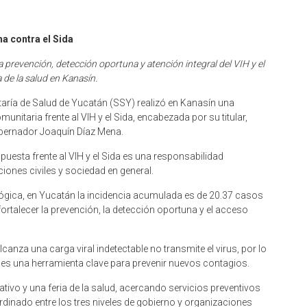
a contra el Sida
prevención, detección oportuna y atención integral del VIH y el
 de la salud en Kanasín.
retaría de Salud de Yucatán (SSY) realizó en Kanasín una
unitaria frente al VIH y el Sida, encabezada por su titular,
obernador Joaquín Díaz Mena.
puesta frente al VIH y el Sida es una responsabilidad
iones civiles y sociedad en general.
lógica, en Yucatán la incidencia acumulada es de 20.37 casos
ortalecer la prevención, la detección oportuna y el acceso
anza una carga viral indetectable no transmite el virus, por lo
, es una herramienta clave para prevenir nuevos contagios.
vo y una feria de la salud, acercando servicios preventivos
rdinado entre los tres niveles de gobierno y organizaciones