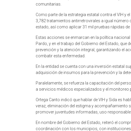
comunitarias.
Como parte de la estrategia estatal contra el VIH y e
3,782 tratamientos antirretrovirales a igual número
estado, así como aplicar 31 mil pruebas rápidas de de
Estas acciones se enmarcan en la política nacional
Pardo, y en el trabajo del Gobierno del Estado, que 
prevención y la atención integral, garantizando el 
combatir esta enfermedad.
En la entidad se cuenta con una inversión estatal su
adquisición de insumos para la prevención y la det
Paralelamente, se refuerza la capacitación del perso
a servicios médicos especializados y el monitoreo 
Ortega Canto indicó que hablar de VIH y Sida es ha
veraz, eliminación del estigma y acompañamiento sol
promover juventudes informadas, uso responsable 
En nombre del Gobierno del Estado, reiteró el comp
coordinación con los municipios, con instituciones