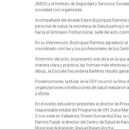
(IMSS) y el Instituto de Seguridad y Servicios Socia
sociedad civil organizada.
Acompañada del alcalde Edwin Bojórquez Ramírez y d
personal de salud, la secretaria de Salud participó 
hacia el Gimnasio Polifuncional, sede del acto co
En su intervención, Bojórquez Ramírez agradeció al 
coordinado con las y los profesionales de los Cent
Al término del acto, se presentó una obra en la que
manera clara y práctica, las formas más efectivas 
dibujo, la Escuela Secundaria Bailléres resultó gana
Posteriormente, la titular de la SSY recorrió la feria
organizaciones e instituciones de salud realizaron 
y elSida.
En el evento estuvieron presentes el director de Pre
responsable estatal del Programa de VIH, Dulce Marí
2 con sede en Valladolid, Oreste Somarriba Díaz; la 
Ramos Farjat; el director del Centro de Salud de Kan
Municipal de Kanasín, Raquel Balam Rocha.