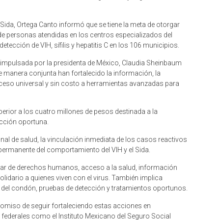
l Sida, Ortega Canto informó que se tiene la meta de otorgar
 de personas atendidas en los centros especializados del
tección de VIH, sífilis y hepatitis C en los 106 municipios.
 impulsada por la presidenta de México, Claudia Sheinbaum
de manera conjunta han fortalecido la información, la
acceso universal y sin costo a herramientas avanzadas para
perior a los cuatro millones de pesos destinada a la
ección oportuna.
nal de salud, la vinculación inmediata de los casos reactivos
permanente del comportamiento del VIH y el Sida.
blar de derechos humanos, acceso a la salud, información
idario a quienes viven con el virus. También implica
del condón, pruebas de detección y tratamientos oportunos.
romiso de seguir fortaleciendo estas acciones en
 federales como el Instituto Mexicano del Seguro Social