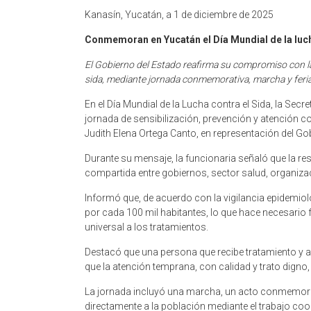
Kanasín, Yucatán, a 1 de diciembre de 2025
Conmemoran en Yucatán el Día Mundial de la luch
El Gobierno del Estado reafirma su compromiso con la 
sida, mediante jornada conmemorativa, marcha y feria
En el Día Mundial de la Lucha contra el Sida, la Sec
jornada de sensibilización, prevención y atención com
Judith Elena Ortega Canto, en representación del G
Durante su mensaje, la funcionaria señaló que la res
compartida entre gobiernos, sector salud, organizac
Informó que, de acuerdo con la vigilancia epidemio
por cada 100 mil habitantes, lo que hace necesario f
universal a los tratamientos.
Destacó que una persona que recibe tratamiento y alc
que la atención temprana, con calidad y trato digno
La jornada incluyó una marcha, un acto conmemorati
directamente a la población mediante el trabajo coo