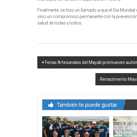
Finalmente, se hizo un llamado a que el Día Mundial 
sino un compromiso permanente con la prevención, la
salud de todas y todos.
Navegación
Ferias Artesanales del Mayab promueven auto
de
Renacimiento Maya 
entrada
También te puede gustar