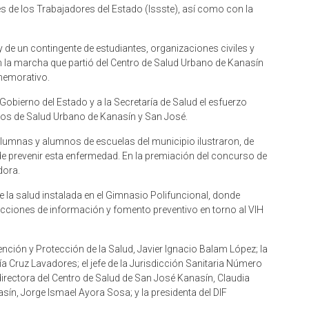
les de los Trabajadores del Estado (Issste), así como con la
e un contingente de estudiantes, organizaciones civiles y
en la marcha que partió del Centro de Salud Urbano de Kanasín
nmemorativo.
Gobierno del Estado y a la Secretaría de Salud el esfuerzo
ros de Salud Urbano de Kanasín y San José.
 alumnas y alumnos de escuelas del municipio ilustraron, de
de prevenir esta enfermedad. En la premiación del concurso de
dora.
 de la salud instalada en el Gimnasio Polifuncional, donde
acciones de información y fomento preventivo en torno al VIH
vención y Protección de la Salud, Javier Ignacio Balam López; la
a Cruz Lavadores; el jefe de la Jurisdicción Sanitaria Número
directora del Centro de Salud de San José Kanasín, Claudia
asín, Jorge Ismael Ayora Sosa; y la presidenta del DIF