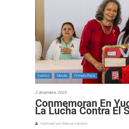
Eventos
Merida
Primera Plana
2 diciembre, 2025
Conmemoran En Yuca
La Lucha Contra El 
Publicado por:Marcos Campos