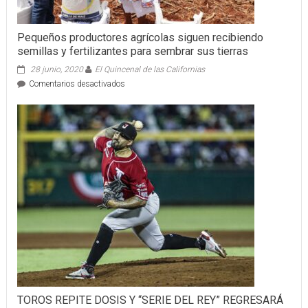
Pequeños productores agrícolas siguen recibiendo
semillas y fertilizantes para sembrar sus tierras
28 junio, 2020
El Quincenal de las Californias
en
Comentarios desactivados
Pequeños
productores
agrícolas
siguen
recibiendo
semillas
y
fertilizantes
para
sembrar
sus
tierras
TOROS REPITE DOSIS Y “SERIE DEL REY” REGRESARÁ