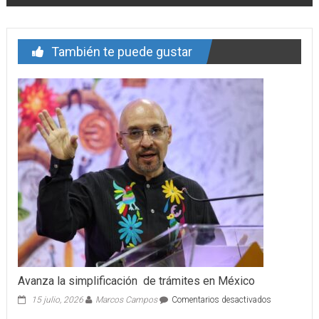
entrada
También te puede gustar
Avanza la simplificación de trámites en México
en
15 julio, 2026
Marcos Campos
Comentarios desactivados
Avanza