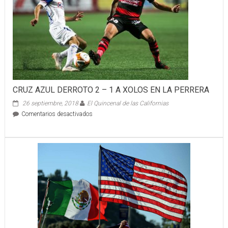
CRUZ AZUL DERROTO 2 – 1 A XOLOS EN LA PERRERA
26 septiembre, 2018
El Quincenal de las Californias
en
Comentarios desactivados
CRUZ
AZUL
DERROTO
2
–
1
A
XOLOS
EN
LA
PERRERA