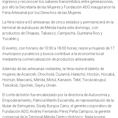
ingresos y reconocer los saberes transmitidos entre generaciones,
por ello la Secretaría de las Mujeres y Fundación ADO inauguraron la
Feria Artesanal por los Derechos de las Mujeres.
La feria reúne a 63 artesanas de cinco estados y permanecerá en la
terminal de autobuses de Mérida hasta este domingo, con
productos de Chiapas, Tabasco, Campeche, Quintana Roo y
Yucatán.ç
El evento, con horario de 10:00 a 18:00 horas, reúne a mujeres de 17
municipios yucatecos y busca contribuir a la economía local
mediante la comercialización de productos artesanales.
Además de las artesanas visitantes, la feria reúne el talento de
mujeres de Acanceh, Chocholá, Cuzamá, Halachó, Hoctún, Hocabá,
Homún, Maxcanú, Mérida, Motul, Kanasín, Tekit, Tixcacalcupul,
Tixkokob, Opichén, Seyé y Umán.
El corte de listón fue encabezado por la directora de Autonomía y
Empoderamiento, Patricia Martín Escamilla, en representación de la
titular de Semujeres, Sisely Burgos Cano; el gerente corporativo de
Fundación ADO, Andrés Fernando Pérez Peña Campos; la gerente
comercial de la Terminal Mérida Centro Histórico, Najla Ivonne