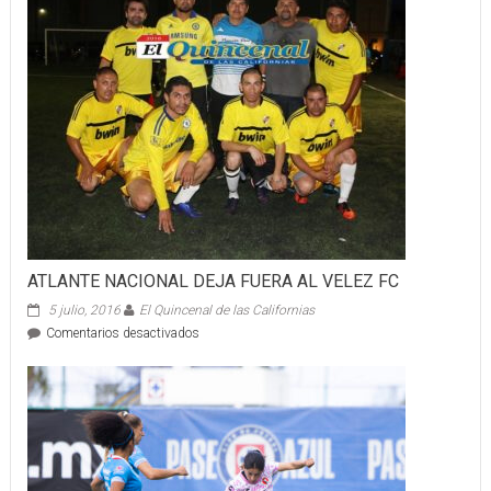
ATLANTE NACIONAL DEJA FUERA AL VELEZ FC
5 julio, 2016
El Quincenal de las Californias
en
Comentarios desactivados
ATLANTE
NACIONAL
DEJA
FUERA
AL
VELEZ
FC