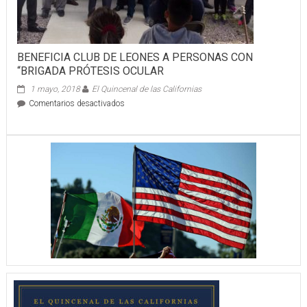
BENEFICIA CLUB DE LEONES A PERSONAS CON
“BRIGADA PRÓTESIS OCULAR
1 mayo, 2018
El Quincenal de las Californias
en
Comentarios desactivados
BENEFICIA
CLUB
DE
LEONES
A
PERSONAS
CON
“BRIGADA
PRÓTESIS
OCULAR