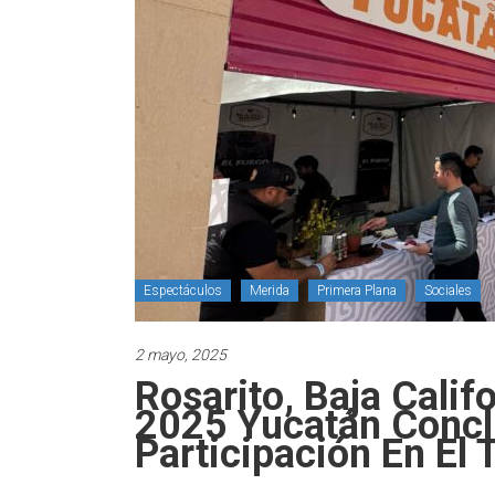
Espectáculos
Merida
Primera Plana
Sociales
2 mayo, 2025
Rosarito, Baja Calif
2025 Yucatán Concl
Participación En El 