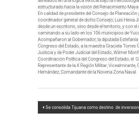
alineados en una lógica vertical bajo la metodología
estructurado hacia la visión del Renacimiento Maya
En calidad de presidente del Consejo de Planeación 
coordinador general de dicho Consejo, Luis Hevia J
desde un escritorio, sino desde el territorio, y co
caminando a su lado en los 106 municipios de Yuc
Acompañaron al Gobernador, la diputada Estefanía B
Congreso del Estado, a la maestra Graciela Torres 
Justicia y de Poder Judicial del Estado, Wilmer Monf
Coordinación Política del Congreso del Estado; el 
Representante de la X Región Militar; Vicealmirant
Hernández, Comandante de la Novena Zona Naval.
Navegación
Se consolida Tijuana como destino de inversion
de
entrada