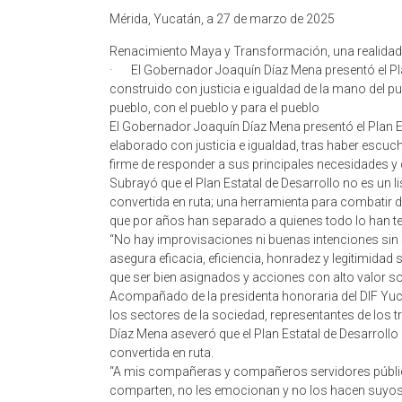
Mérida, Yucatán, a 27 de marzo de 2025
Renacimiento Maya y Transformación, una realidad
· El Gobernador Joaquín Díaz Mena presentó el Pl
construido con justicia e igualdad de la mano del pu
pueblo, con el pueblo y para el pueblo
El Gobernador Joaquín Díaz Mena presentó el Plan 
elaborado con justicia e igualdad, tras haber escu
firme de responder a sus principales necesidades 
Subrayó que el Plan Estatal de Desarrollo no es un 
convertida en ruta; una herramienta para combatir d
que por años han separado a quienes todo lo han te
“No hay improvisaciones ni buenas intenciones sin 
asegura eficacia, eficiencia, honradez y legitimidad
que ser bien asignados y acciones con alto valor so
Acompañado de la presidenta honoraria del DIF Yuc
los sectores de la sociedad, representantes de los 
Díaz Mena aseveró que el Plan Estatal de Desarrollo
convertida en ruta.
“A mis compañeras y compañeros servidores públicos
comparten, no les emocionan y no los hacen suyos, 