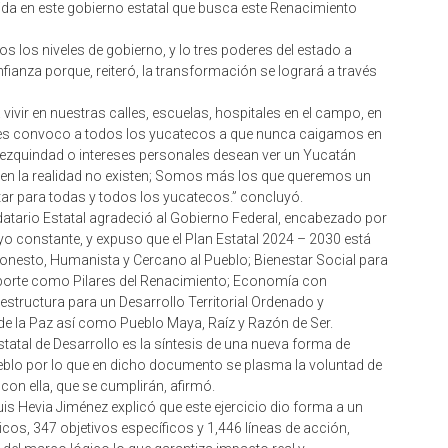
ida en este gobierno estatal que busca este Renacimiento
 los niveles de gobierno, y lo tres poderes del estado a
fianza porque, reiteró, la transformación se logrará a través
vir en nuestras calles, escuelas, hospitales en el campo, en
Les convoco a todos los yucatecos a que nunca caigamos en
 mezquindad o intereses personales desean ver un Yucatán
ro en la realidad no existen; Somos más los que queremos un
ar para todas y todos los yucatecos.” concluyó.
datario Estatal agradeció al Gobierno Federal, encabezado por
o constante, y expuso que el Plan Estatal 2024 – 2030 está
onesto, Humanista y Cercano al Pueblo; Bienestar Social para
eporte como Pilares del Renacimiento; Economía con
structura para un Desarrollo Territorial Ordenado y
 de la Paz así como Pueblo Maya, Raíz y Razón de Ser.
statal de Desarrollo es la síntesis de una nueva forma de
ueblo por lo que en dicho documento se plasma la voluntad de
n ella, que se cumplirán, afirmó.
is Hevia Jiménez explicó que este ejercicio dio forma a un
cos, 347 objetivos específicos y 1,446 líneas de acción,