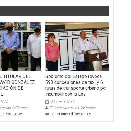
L TITULAR DEL
Gobierno del Estado revoca
 DAVID GONZÁLEZ
593 concesiones de taxi y 6
CIACIÓN DE
rutas de transporte urbano por
OL
incumplir con la Ley
 2020
29 enero, 2019
 de las Californias
El Quincenal de las Californias
en
en
s desactivados
Comentarios desactivados
ATIENDE
Gobierno
EL
del
TITULAR
Estado