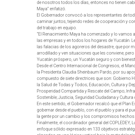
de nosotros todos los días, entonces no tienen cab
Maya” enfatizó.
El Gobernador convocó a los representantes de todos
caminar juntos, tejiendo redes de cooperación y con
del trabajo en equipo.
“El Renacimiento Maya ha comenzado y lo vamos a vi
las empresas y en todos los hogares de Yucatán. 
las falacias de los agoreros del desastre, que por
arrodillado y ven situaciones que les conviene, pe
Yucatán próspero, un Yucatán seguro y con bienest
Desde el Centro Internacional de Congresos, el Man
la Presidenta Claudia Sheinbaum Pardo, por su apoy
compuesto de siete directrices que son: Gobierno H
la Salud de Todas y Todos; Educación, Cultura y D
Prosperidad Compartida y Rescate del Campo; Infrae
Sostenible; Justicia, Seguridad Ciudadana y Cultura
En este sentido, el Gobernador recalcó que el Plan E
gobernar desde el pueblo, con el pueblo y para el p
la gente por un cambio y los compromisos hechos co
Finalmente, el coordinador general del COPLEDEY, Lu
enfoque sólido expresado en 133 objetivos estratégi