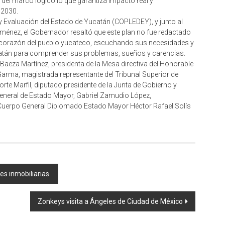
 del marco lógico lo que garantiza impacto real y
 2030.
y Evaluación del Estado de Yucatán (COPLEDEY), y junto al
iménez, el Gobernador resaltó que este plan no fue redactado
n el corazón del pueblo yucateco, escuchando sus necesidades y
atán para comprender sus problemas, sueños y carencias.
aeza Martínez, presidenta de la Mesa directiva del Honorable
Garma, magistrada representante del Tribunal Superior de
orte Marfil, diputado presidente de la Junta de Gobierno y
General de Estado Mayor, Gabriel Zamudio López,
e, Cuerpo General Diplomado Estado Mayor Héctor Rafael Solís
es inmobiliarias
Zonkeys visita a Ángeles de Ciudad de México