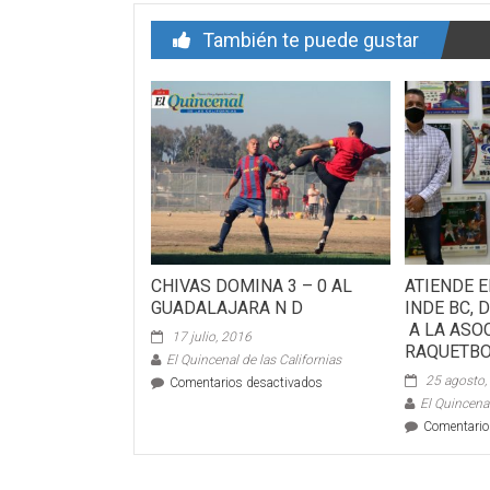
También te puede gustar
CHIVAS DOMINA 3 – 0 AL
ATIENDE E
GUADALAJARA N D
INDE BC,
A LA ASO
17 julio, 2016
RAQUETB
El Quincenal de las Californias
25 agosto,
en
Comentarios desactivados
CHIVAS
El Quincenal
DOMINA
Comentario
3
–
0