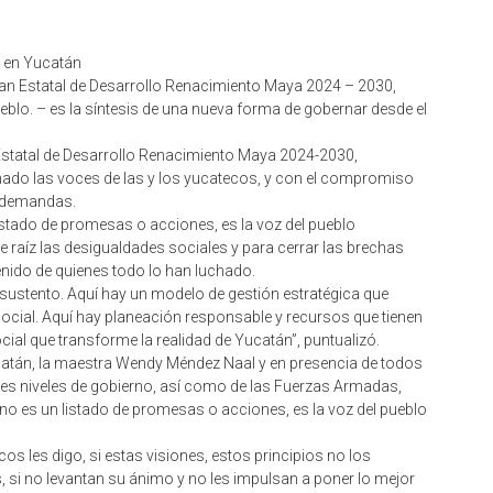
 en Yucatán
an Estatal de Desarrollo Renacimiento Maya 2024 – 2030,
eblo. – es la síntesis de una nueva forma de gobernar desde el
Estatal de Desarrollo Renacimiento Maya 2024-2030,
chado las voces de las y los yucatecos, y con el compromiso
y demandas.
listado de promesas o acciones, es la voz del pueblo
e raíz las desigualdades sociales y para cerrar las brechas
nido de quienes todo lo han luchado.
sustento. Aquí hay un modelo de gestión estratégica que
 social. Aquí hay planeación responsable y recursos que tienen
cial que transforme la realidad de Yucatán”, puntualizó.
atán, la maestra Wendy Méndez Naal y en presencia de todos
tres niveles de gobierno, así como de las Fuerzas Armadas,
 no es un listado de promesas o acciones, es la voz del pueblo
 les digo, si estas visiones, estos principios no los
si no levantan su ánimo y no les impulsan a poner lo mejor