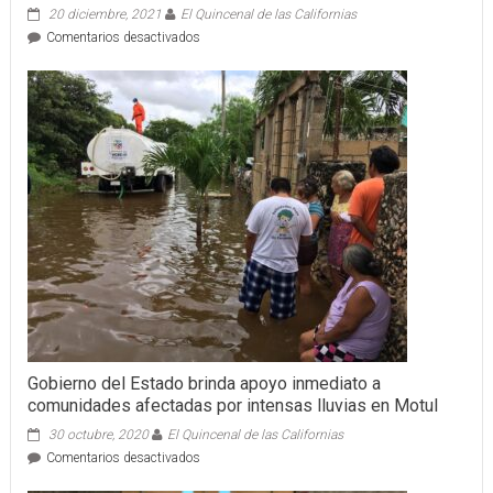
20 diciembre, 2021
El Quincenal de las Californias
en
Comentarios desactivados
REAL
SANCHEZ
LE
CORTA
LAS
GARRAS
A
PUMAS
Gobierno del Estado brinda apoyo inmediato a
comunidades afectadas por intensas lluvias en Motul
30 octubre, 2020
El Quincenal de las Californias
en
Comentarios desactivados
Gobierno