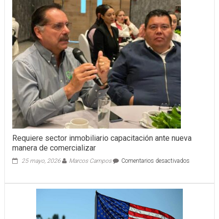
del
Estado
brinda
apoyo
inmediato
a
comunidades
afectadas
por
intensas
lluvias
en
Motul
Requiere sector inmobiliario capacitación ante nueva
manera de comercializar
en
25 mayo, 2026
Marcos Campos
Comentarios desactivados
Requiere
sector
inmobiliari
capacitació
ante
nueva