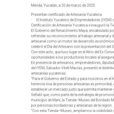
Mérida, Yucatán, a 20 de marzo de 2025
Presentan certificado de Artesanía Yucateca
· El Instituto Yucateco de Emprendedores (IYEM) cel
Certificación de Artesanía Yucateca e inauguró la
El Gobierno del Renacimiento Maya, encabezado por
refrendar su reconocimiento al trabajo artesanal y
artesanal como un motor de desarrollo económico, 
celebró el Día del Artesano con la presentación del 
Con este acto, que tuvo lugar en el Atrio del Ex Co
oportunidades a los productores locales al asegurar
En presencia de artesanos, emprendedores, diputados
del IYEM, Salvador Vitelli Macías, presentó el distint
artesanías yucatecas.
“Para el Gobierno del Estado y para nosotros en el 
herencia viva de personas artesanas es primordial, 
establecer un mercado justo que permita mantener e
Señaló que, como parte de la estrategia de promoci
municipio de Maní, la Tienda–Museo del Bordado M
por personas bordadoras y artesanas de la región.
“Con esta Tienda–Museo, ampliamos la visibilidad d