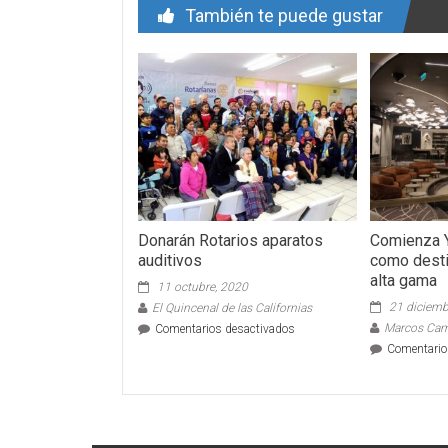
También te puede gustar
Donarán Rotarios aparatos
Comienza Y
auditivos
como desti
alta gama
11 octubre, 2020
21 diciemb
El Quincenal de las Californias
en
Marcos Ca
Comentarios desactivados
Donarán
Comentario
Rotarios
aparatos
auditivos