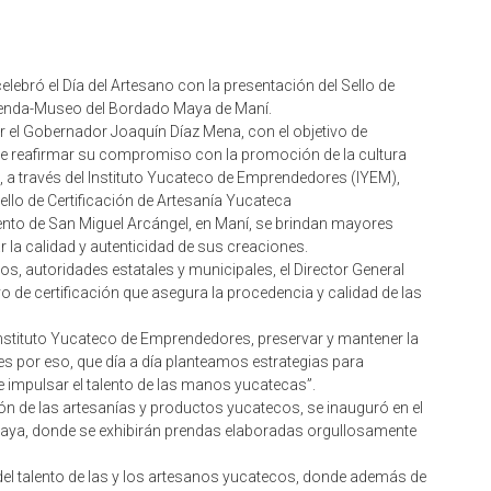
ebró el Día del Artesano con la presentación del Sello de
 Tienda-Museo del Bordado Maya de Maní.
 el Gobernador Joaquín Díaz Mena, con el objetivo de
 de reafirmar su compromiso con la promoción de la cultura
a través del Instituto Yucateco de Emprendedores (IYEM),
Sello de Certificación de Artesanía Yucateca
nvento de San Miguel Arcángel, en Maní, se brindan mayores
 la calidad y autenticidad de sus creaciones.
, autoridades estatales y municipales, el Director General
ivo de certificación que asegura la procedencia y calidad de las
Instituto Yucateco de Emprendedores, preservar y mantener la
es por eso, que día a día planteamos estrategias para
 impulsar el talento de las manos yucatecas”.
ón de las artesanías y productos yucatecos, se inauguró en el
aya, donde se exhibirán prendas elaboradas orgullosamente
el talento de las y los artesanos yucatecos, donde además de