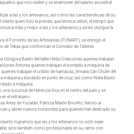
aquellos que nos visiten y se enamoren del talento ancestral
lizar a las y los artesanos, así como las características de su
cliente quien hizo la prenda, que técnica utilizó, el tiempo que
conozca más y mejor a las y los artesanos y se les otorgue la
a el Fomento de las Artesanías (FONART), se entregó el
ipio de Tekax que conforman el Corredor de Talleres
Góngora Basto del taller Hilda Creaciones quienes trabajan
eaciones Antonia quienes trabajan el bordado a máquina de
 quienes trabajan el urdido de hamacas; Amalia Can Chulin del
 a máquina y bordado en punto de cruz; así como Nidia Basto
bordado a máquina.
o una sucursal de Herencia Viva en el centro del país y se
en el extranjero.
y las Artes de Yucatán, Patricia Martin Briceño, felicitó al
ifican y abren nuevos horizontes para quienes han dedicado su
conjunto logramos que las y los artesanos no solo sean
ble, sino también como profesionales en su ramo con