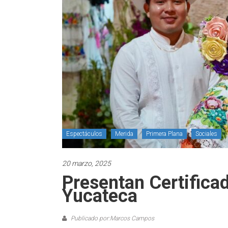
Espectáculos
Merida
Primera Plana
Sociales
20 marzo, 2025
Presentan Certifica
Yucateca
Publicado por:Marcos Campos