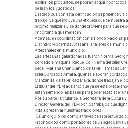
exhibir los productos, se podrán adquirir por todos 
de las y los yucatecos”.
Destacó que con esta certificación se pretende visibi
trabajo, ya que incluye una etiqueta que demuestra al 
le tomó realizarla y de donde proviene para que se 
importancia que merecen.
Además, en coordinación con el Fondo Nacional par
Distintivo Moderniza Artesanal a talleres del munic
Artesanales en el municipio.
Las artesanas galardonadas fueron Norma Georgina 
bordado a máquina, Raquel Collí Yamá del taller Cr
pedal; Mariana Chan Blanco del taller Hamacas Leni,
taller Bordados Amalia, quienes elaboran bordados
Manzanilla, del taller Raíz Maya, donde trabajan el 
El titular del IYEM adelantó que ya se está preparand
están sentando las bases para poder establecer una 
Por su parte, la titular de la Secretaría de la Cultura 
Director General del IYEM por los trabajos que dign
vida a preservar nuestras tradiciones.
“Es un orgullo ver como a través de este esfuerzo 
reconocidos como portadores de un legado invalua