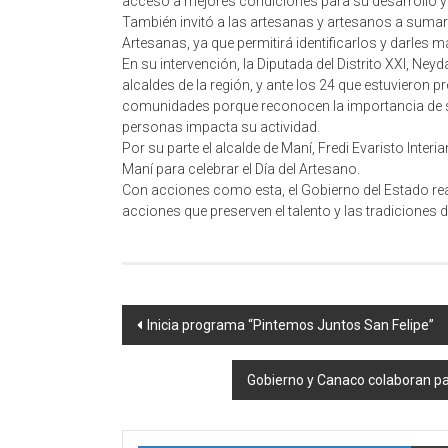
acceso a mejores condiciones para su desarrollo y 
También invitó a las artesanas y artesanos a suma
Artesanas, ya que permitirá identificarlos y darles 
En su intervención, la Diputada del Distrito XXI, Ney
alcaldes de la región, y ante los 24 que estuvieron
comunidades porque reconocen la importancia de sa
personas impacta su actividad.
Por su parte el alcalde de Maní, Fredi Evaristo Inter
Maní para celebrar el Día del Artesano.
Con acciones como esta, el Gobierno del Estado r
acciones que preserven el talento y las tradiciones
Navegación
Inicia programa “Pintemos Juntos San Felipe”
de
Gobierno y Canaco colaboran pa
entrada