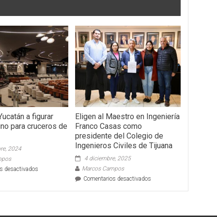
ucatán a figurar
Eligen al Maestro en Ingeniería
no para cruceros de
Franco Casas como
presidente del Colegio de
Ingenieros Civiles de Tijuana
re, 2024
4 diciembre, 2025
mpos
en
Marcos Campos
s desactivados
Comienza
en
Comentarios desactivados
Yucatán
Eligen
a
al
figurar
Maestro
como
en