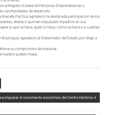
crecimiento”.
rse al Registro Estatal de Personas Emprendedoras y
más oportunidades de desarrollo.
da Aracelly Pat Dzul agradeció la destacada participación de los
 presentes, destacó que han impulsado el padrón en sus
ber lo qué se hace, quién lo hace, cómo se hace y a cuántas
ian Bojórquez, agradeció al Gobernador del Estado por elegir a
eafirma su compromiso de impulsar
 de nuestro pueblo maya.
ra impulsar el crecimiento económico del Centro Histórico