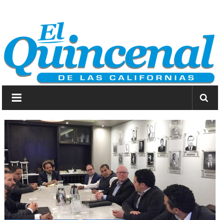
Saltar
El
a
contenido
Quincenal
de
las
Californias
Primero
Dios
y
después
las
noticias.