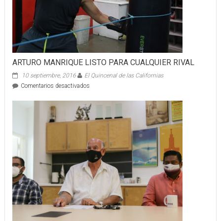
fortalecer
coordinación
de
seguridad
en
la
región
ARTURO MANRIQUE LISTO PARA CUALQUIER RIVAL
10 septiembre, 2016
El Quincenal de las Californias
en
Comentarios desactivados
ARTURO
MANRIQUE
LISTO
PARA
CUALQUIER
RIVAL