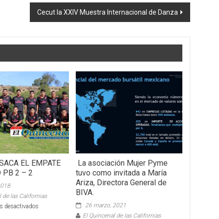
Cecut la XXIV Muestra Internacional de Danza
 SACA EL EMPATE
La asociación Mujer Pyme
 PB 2 – 2
tuvo como invitada a María
Ariza, Directora General de
2018
BIVA.
 de las Californias
26 marzo, 2021
en
s desactivados
FC
El Quincenal de las Californias