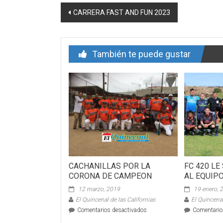
Navegación
CARRERA FAST AND FUN 2023
de
entrada
También te puede gustar
CACHANILLAS POR LA
FC 420 LE
CORONA DE CAMPEON
AL EQUIPO
12 marzo, 2019
19 enero, 
El Quincenal de las Californias
El Quincenal
en
Comentarios desactivados
Comentario
CACHANILLAS