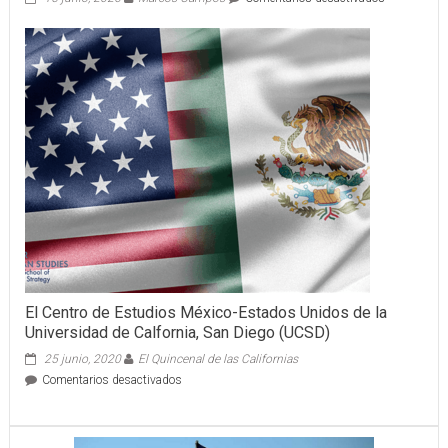
Gobierno
del
Estado
inicia
conservació
de
38
calles
en
la
colonia
Melchor
Ocampo
de
Mérida
El Centro de Estudios México-Estados Unidos de la
Universidad de Calfornia, San Diego (UCSD)
25 junio, 2020
El Quincenal de las Californias
en
Comentarios desactivados
El
Centro
de