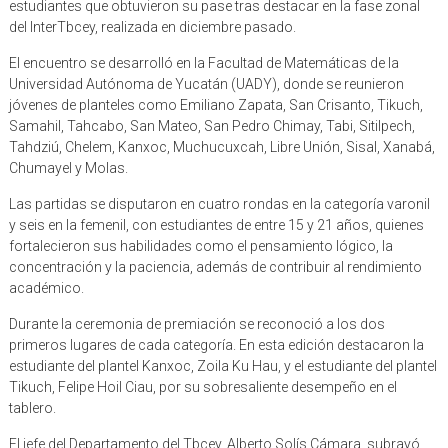
estudiantes que obtuvieron su pase tras destacar en la fase zonal
del InterTbcey, realizada en diciembre pasado.
El encuentro se desarrolló en la Facultad de Matemáticas de la
Universidad Autónoma de Yucatán (UADY), donde se reunieron
jóvenes de planteles como Emiliano Zapata, San Crisanto, Tikuch,
Samahil, Tahcabo, San Mateo, San Pedro Chimay, Tabi, Sitilpech,
Tahdziú, Chelem, Kanxoc, Muchucuxcah, Libre Unión, Sisal, Xanabá,
Chumayel y Molas.
Las partidas se disputaron en cuatro rondas en la categoría varonil
y seis en la femenil, con estudiantes de entre 15 y 21 años, quienes
fortalecieron sus habilidades como el pensamiento lógico, la
concentración y la paciencia, además de contribuir al rendimiento
académico.
Durante la ceremonia de premiación se reconoció a los dos
primeros lugares de cada categoría. En esta edición destacaron la
estudiante del plantel Kanxoc, Zoila Ku Hau, y el estudiante del plantel
Tikuch, Felipe Hoil Ciau, por su sobresaliente desempeño en el
tablero.
El jefe del Departamento del Tbcey, Alberto Solís Cámara, subrayó