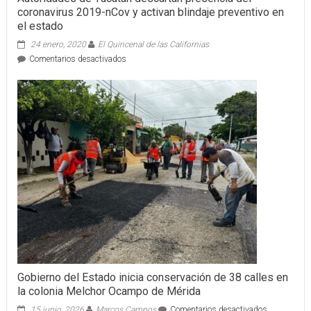
coronavirus 2019-nCov y activan blindaje preventivo en
el estado
24 enero, 2020
El Quincenal de las Californias
en
Comentarios desactivados
Autoridades
de
Yucatán
descartan
presencia
del
coronavirus
2019-
nCov
y
activan
blindaje
preventivo
en
el
estado
Gobierno del Estado inicia conservación de 38 calles en
la colonia Melchor Ocampo de Mérida
en
15 junio, 2026
Marcos Campos
Comentarios desactivados