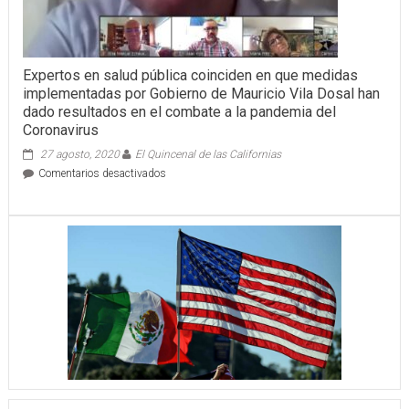
Expertos en salud pública coinciden en que medidas
implementadas por Gobierno de Mauricio Vila Dosal han
dado resultados en el combate a la pandemia del
Coronavirus
27 agosto, 2020
El Quincenal de las Californias
en
Comentarios desactivados
Expertos
en
salud
pública
coinciden
en
que
medidas
implementadas
por
Gobierno
de
Mauricio
Vila