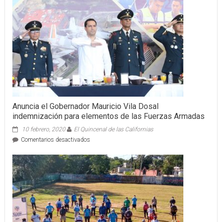
Anuncia el Gobernador Mauricio Vila Dosal
indemnización para elementos de las Fuerzas Armadas
10 febrero, 2020
El Quincenal de las Californias
en
Comentarios desactivados
Anuncia
el
Gobernador
Mauricio
Vila
Dosal
indemnización
para
elementos