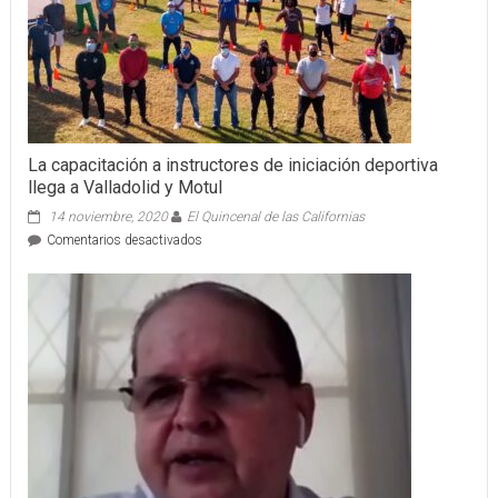
de
las
Fuerzas
Armadas
La capacitación a instructores de iniciación deportiva
llega a Valladolid y Motul
14 noviembre, 2020
El Quincenal de las Californias
en
Comentarios desactivados
La
capacitación
a
instructores
de
iniciación
deportiva
llega
a
Valladolid
y
Motul