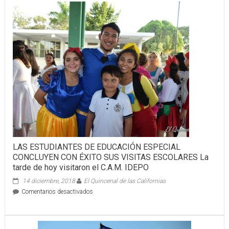
POR
LA
SALUD
LAS ESTUDIANTES DE EDUCACIÓN ESPECIAL
CONCLUYEN CON ÉXITO SUS VISITAS ESCOLARES La
tarde de hoy visitaron el C.A.M. IDEPO
14 diciembre, 2018
El Quincenal de las Californias
en
Comentarios desactivados
LAS
ESTUDIANTES
DE
EDUCACIÓN