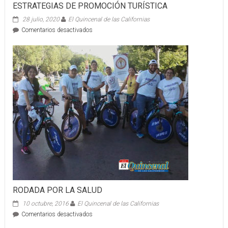
ESTRATEGIAS DE PROMOCIÓN TURÍSTICA
28 julio, 2020
El Quincenal de las Californias
en
Comentarios desactivados
CAPACITAN
A
RELACIONISTAS
PÚBLICOS
SOBRE
ESTRATEGIAS
DE
PROMOCIÓN
TURÍSTICA
RODADA POR LA SALUD
10 octubre, 2016
El Quincenal de las Californias
en
Comentarios desactivados
RODADA