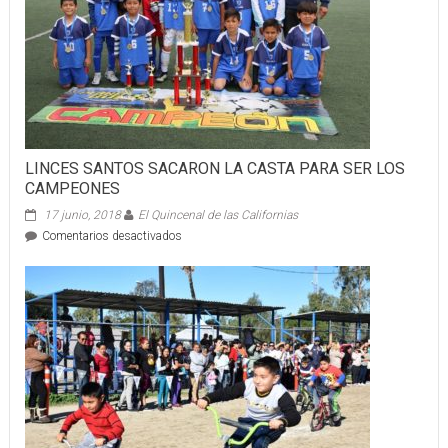
LINCES SANTOS SACARON LA CASTA PARA SER LOS
CAMPEONES
17 junio, 2018
El Quincenal de las Californias
en
Comentarios desactivados
LINCES
SANTOS
SACARON
LA
CASTA
PARA
SER
LOS
CAMPEONES