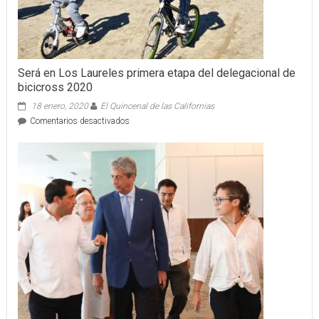
Será en Los Laureles primera etapa del delegacional de
bicicross 2020
18 enero, 2020
El Quincenal de las Californias
en
Comentarios desactivados
Será
en
Los
Laureles
primera
etapa
del
delegacional
de
bicicross
2020