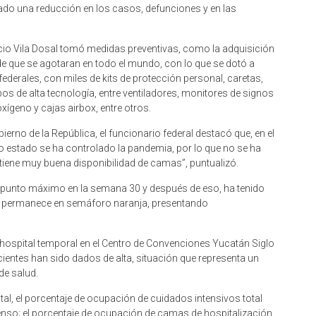
tado una reducción en los casos, defunciones y en las
icio Vila Dosal tomó medidas preventivas, como la adquisición
e que se agotaran en todo el mundo, con lo que se dotó a
federales, con miles de kits de protección personal, caretas,
s de alta tecnología, entre ventiladores, monitores de signos
xígeno y cajas airbox, entre otros.
ierno de la República, el funcionario federal destacó que, en el
o estado se ha controlado la pandemia, por lo que no se ha
tiene muy buena disponibilidad de camas”, puntualizó.
n punto máximo en la semana 30 y después de eso, ha tenido
se permanece en semáforo naranja, presentando
 hospital temporal en el Centro de Convenciones Yucatán Siglo
ientes han sido dados de alta, situación que representa un
de salud.
al, el porcentaje de ocupación de cuidados intensivos total
censo; el porcentaje de ocupación de camas de hospitalización