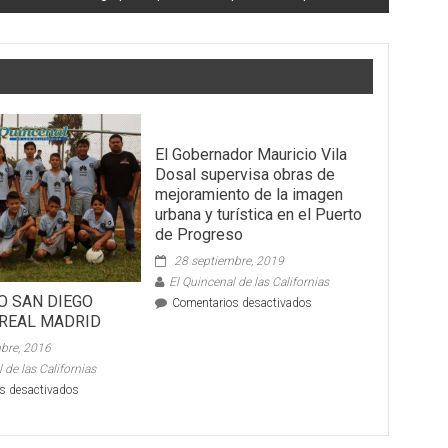
El Gobernador Mauricio Vila
Dosal supervisa obras de
mejoramiento de la imagen
urbana y turística en el Puerto
de Progreso
28 septiembre, 2019
El Quincenal de las Californias
O SAN DIEGO
en
Comentarios desactivados
 REAL MADRID
El
Gobernador
bre, 2016
Mauricio
 de las Californias
Vila
en
s desactivados
Dosal
DEPORTIVO
supervisa
SAN
obras
DIEGO
de