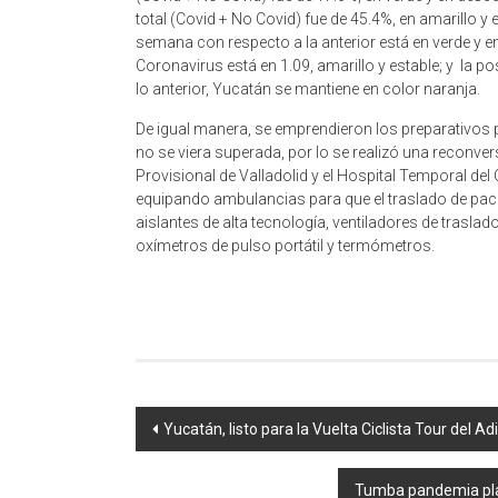
total (Covid + No Covid) fue de 45.4%, en amarillo 
semana con respecto a la anterior está en verde y e
Coronavirus está en 1.09, amarillo y estable; y la p
lo anterior, Yucatán se mantiene en color naranja.
De igual manera, se emprendieron los preparativos 
no se viera superada, por lo se realizó una reconvers
Provisional de Valladolid y el Hospital Temporal de
equipando ambulancias para que el traslado de pac
aislantes de alta tecnología, ventiladores de trasla
oxímetros de pulso portátil y termómetros.
Navegación
Yucatán, listo para la Vuelta Ciclista Tour del 
de
Tumba pandemia pla