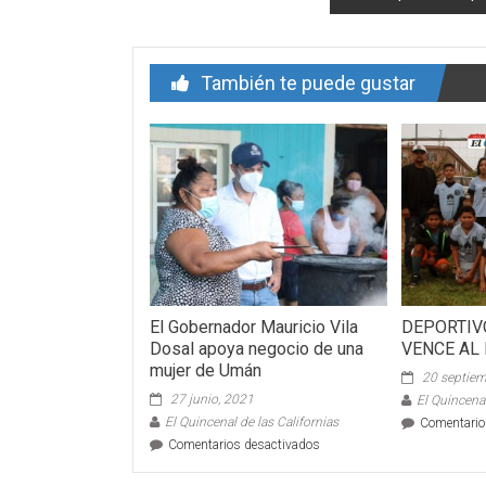
entrada
También te puede gustar
El Gobernador Mauricio Vila
DEPORTIV
Dosal apoya negocio de una
VENCE AL
mujer de Umán
20 septiem
27 junio, 2021
El Quincenal
El Quincenal de las Californias
Comentario
en
Comentarios desactivados
El
Gobernador