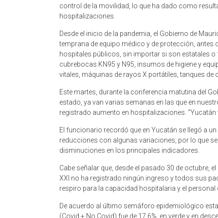
control de la movilidad, lo que ha dado como resul
hospitalizaciones.
Desde el inicio de la pandemia, el Gobierno de Maur
temprana de equipo médico y de protección, antes d
hospitales públicos, sin importar si son estatales o 
cubrebocas KN95 y N95, insumos de higiene y equipo
vitales, máquinas de rayos X portátiles, tanques de o
Este martes, durante la conferencia matutina del Gob
estado, ya van varias semanas en las que en nuestr
registrado aumento en hospitalizaciones. “Yucatán 
El funcionario recordó que en Yucatán se llegó a u
reducciones con algunas variaciones, por lo que 
disminuciones en los principales indicadores.
Cabe señalar que, desde el pasado 30 de octubre, el
XXI no ha registrado ningún ingreso y todos sus pac
respiro para la capacidad hospitalaria y el personal 
De acuerdo al último semáforo epidemiológico estat
(Covid + No Covid) fue de 17.6%, en verde y en des