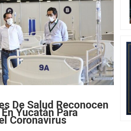
les De Salud Reconocen
o En Yucatán Para
el Coronavirus