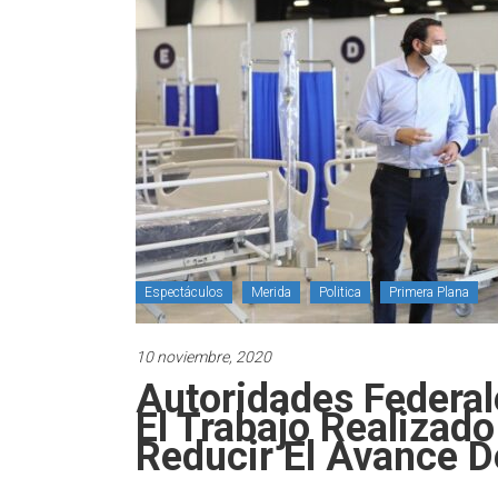
Espectáculos
Merida
Politica
Primera Plana
10 noviembre, 2020
Autoridades Federa
El Trabajo Realizad
Reducir El Avance D