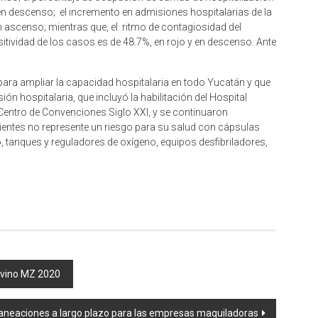
y en descenso; el incremento en admisiones hospitalarias de la
n ascenso; mientras que, el ritmo de contagiosidad del
ositividad de los casos es de 48.7%, en rojo y en descenso. Ante
para ampliar la capacidad hospitalaria en todo Yucatán y que
ión hospitalaria, que incluyó la habilitación del Hospital
l Centro de Convenciones Siglo XXI, y se continuaron
ientes no represente un riesgo para su salud con cápsulas
do, tanques y reguladores de oxígeno, equipos desfibriladores,
Adivino MZ 2020
neaciones a largo plazo para las empresas maquiladoras