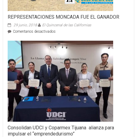
REPRESENTACIONES MONCADA FUE EL GANADOR
29 junio, 2018
El Quincenal de las Californias
en
Comentarios desactivados
REPRESENTACIONES
MONCADA
FUE
EL
GANADOR
Consolidan UDCI y Coparmex Tijuana alianza para
impulsar el “emprendedurismo”