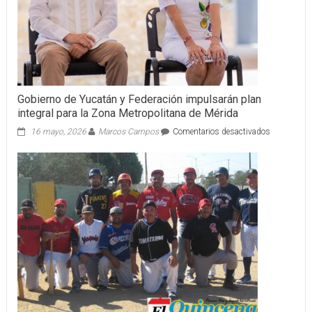
Gobierno de Yucatán y Federación impulsarán plan
integral para la Zona Metropolitana de Mérida
en
16 mayo, 2026
Marcos Campos
Comentarios desactivados
Gobierno
de
Yucatán
y
Federación
impulsarán
plan
integral
para
la
Zona
Metropolita
de
Mérida