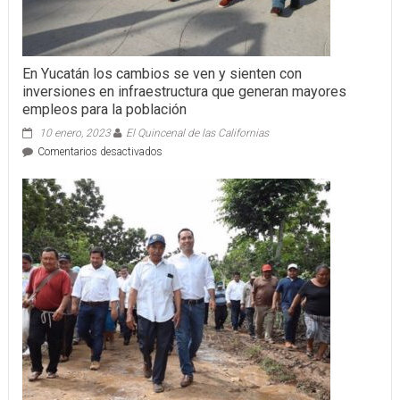
En Yucatán los cambios se ven y sienten con
inversiones en infraestructura que generan mayores
empleos para la población
10 enero, 2023
El Quincenal de las Californias
en
Comentarios desactivados
En
Yucatán
los
cambios
se
ven
y
sienten
con
inversiones
en
infraestructura
que
generan
mayores