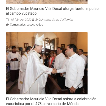
empleos
para
El Gobernador Mauricio Vila Dosal otorga fuerte impulso
la
al campo yucateco
población
10 febrero, 2020
El Quincenal de las Californias
en
Comentarios desactivados
El
Gobernador
Mauricio
Vila
Dosal
otorga
fuerte
impulso
al
campo
yucateco
El Gobernador Mauricio Vila Dosal asiste a celebración
eucarística por el 478 aniversario de Mérida