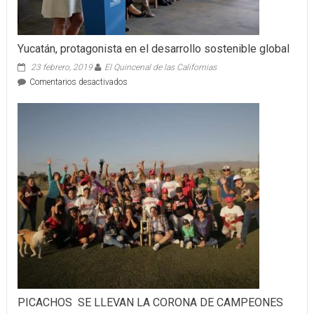
Yucatán, protagonista en el desarrollo sostenible global
23 febrero, 2019
El Quincenal de las Californias
en
Comentarios desactivados
Yucatán,
protagonista
en
el
desarrollo
sostenible
global
PICACHOS SE LLEVAN LA CORONA DE CAMPEONES