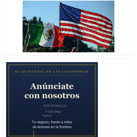
CON
GOLEADA
12
–
2