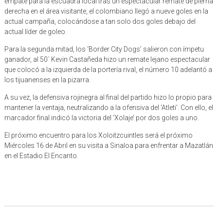
empate para la escuadra local tras un espectacular remate de pierna
derecha en el área visitante, el colombiano llegó a nueve goles en la
actual campaña, colocándose a tan solo dos goles debajo del
actual líder de goleo.
Para la segunda mitad, los ‘Border City Dogs’ salieron con ímpetu
ganador, al 50´ Kevin Castañeda hizo un remate lejano espectacular
que colocó a la izquierda de la portería rival, el número 10 adelantó a
los tijuanenses en la pizarra.
A su vez, la defensiva rojinegra al final del partido hizo lo propio para
mantener la ventaja, neutralizando a la ofensiva del ‘Atleti’. Con ello, el
marcador final indicó la victoria del ‘Xolaje’ por dos goles a uno.
El próximo encuentro para los Xoloitzcuintles será el próximo
Miércoles 16 de Abril en su visita a Sinaloa para enfrentar a Mazatlán
en el Estadio El Encanto.