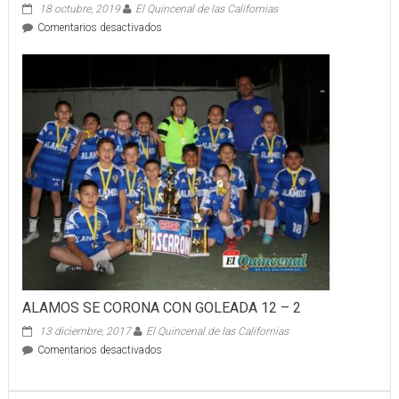
18 octubre, 2019
El Quincenal de las Californias
en
Comentarios desactivados
PICACHOS
SE
LLEVAN
LA
CORONA
DE
CAMPEONES
ALAMOS SE CORONA CON GOLEADA 12 – 2
13 diciembre, 2017
El Quincenal de las Californias
en
Comentarios desactivados
ALAMOS
SE
CORONA