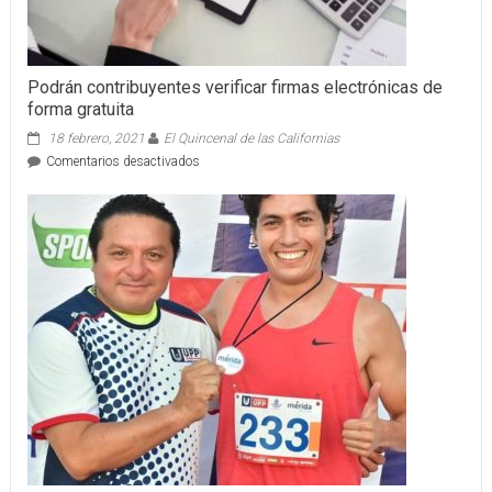
Podrán contribuyentes verificar firmas electrónicas de
forma gratuita
18 febrero, 2021
El Quincenal de las Californias
en
Comentarios desactivados
Podrán
contribuyentes
verificar
firmas
electrónicas
de
forma
gratuita