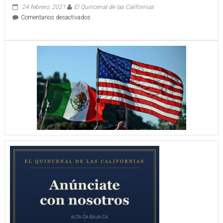
24 febrero, 2021
El Quincenal de las Californias
en
Comentarios desactivados
RICARDO
VILLA
VIAJARÁ
AL
PREOLIMPICO
DE
TENIS
DE
MESA
CON
APOYO
DEL
IDEY