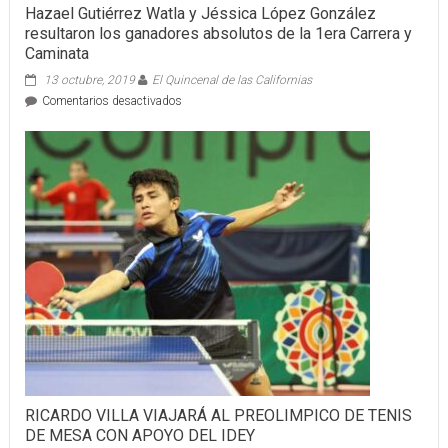
Hazael Gutiérrez Watla y Jéssica López González
resultaron los ganadores absolutos de la 1era Carrera y
Caminata
13 octubre, 2019
El Quincenal de las Californias
en
Comentarios desactivados
Hazael
Gutiérrez
Watla
y
Jéssica
López
González
resultaron
los
ganadores
absolutos
de
la
1era
Carrera
y
Caminata
RICARDO VILLA VIAJARÁ AL PREOLIMPICO DE TENIS
DE MESA CON APOYO DEL IDEY