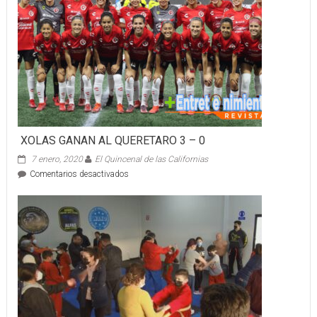
5
A
LAS
JAYS
JR
XOLAS GANAN AL QUERETARO 3 – 0
7 enero, 2020
El Quincenal de las Californias
en
Comentarios desactivados
XOLAS
GANAN
AL
QUERETARO
3
–
0