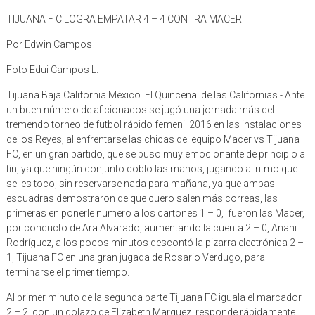
TIJUANA F C LOGRA EMPATAR 4 – 4 CONTRA MACER
Por Edwin Campos
Foto Edui Campos L.
Tijuana Baja California México. El Quincenal de las Californias.- Ante
un buen número de aficionados se jugó una jornada más del
tremendo torneo de futbol rápido femenil 2016 en las instalaciones
de los Reyes, al enfrentarse las chicas del equipo Macer vs Tijuana
FC, en un gran partido, que se puso muy emocionante de principio a
fin, ya que ningún conjunto doblo las manos, jugando al ritmo que
se les toco, sin reservarse nada para mañana, ya que ambas
escuadras demostraron de que cuero salen más correas, las
primeras en ponerle numero a los cartones 1 – 0, fueron las Macer,
por conducto de Ara Alvarado, aumentando la cuenta 2 – 0, Anahi
Rodríguez, a los pocos minutos descontó la pizarra electrónica 2 –
1, Tijuana FC en una gran jugada de Rosario Verdugo, para
terminarse el primer tiempo.
Al primer minuto de la segunda parte Tijuana FC iguala el marcador
2 – 2, con un golazo de Elizabeth Marguez, responde rápidamente