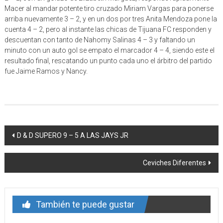
Macer al mandar potente tiro cruzado Miriam Vargas para ponerse
arriba nuevamente 3 – 2, y en un dos por tres Anita Mendoza pone la
cuenta 4 – 2, pero al instante las chicas de Tijuana FC responden y
descuentan con tanto de Nahomy Salinas 4 – 3 y faltando un
minuto con un auto gol se empato el marcador 4 – 4, siendo este el
resultado final, rescatando un punto cada uno el árbitro del partido
fue Jaime Ramos y Nancy.
Navegación
D & D SUPERO 9 – 5 A LAS JAYS JR
de
Ceviches Diferentes
entrada
También te puede gustar