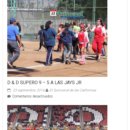
D & D SUPERO 9 – 5 A LAS JAYS JR
23 septiembre, 2016
El Quincenal de las Californias
en
Comentarios desactivados
D
&
D
SUPERO
9
–