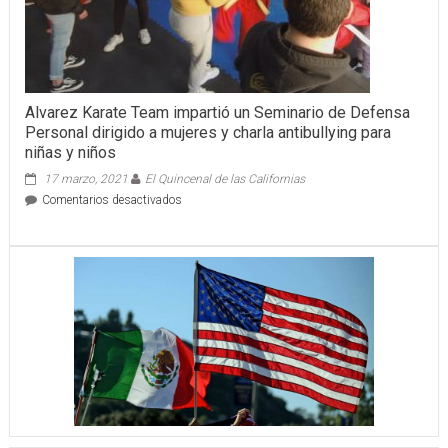
Alvarez Karate Team impartió un Seminario de Defensa
Personal dirigido a mujeres y charla antibullying para
niñas y niños
17 marzo, 2021
El Quincenal de las Californias
en
Comentarios desactivados
Alvarez
Karate
Team
impartió
un
Seminario
de
Defensa
Personal
dirigido
a
mujeres
y