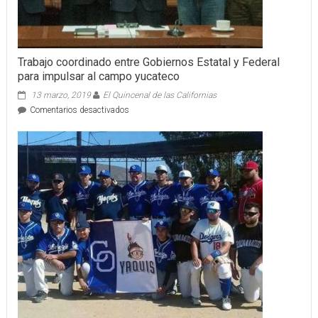
Trabajo coordinado entre Gobiernos Estatal y Federal
para impulsar al campo yucateco
13 marzo, 2019
El Quincenal de las Californias
en
Comentarios desactivados
Trabajo
coordinado
entre
Gobiernos
Estatal
y
Federal
para
impulsar
al
campo
yucateco