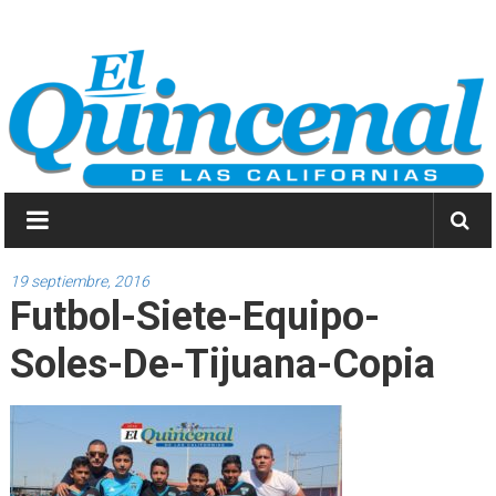
Saltar
El
a
contenido
Quincenal
de
las
Californias
Primero
Dios
19 septiembre, 2016
Futbol-Siete-Equipo-
y
después
Soles-De-Tijuana-Copia
las
noticias.