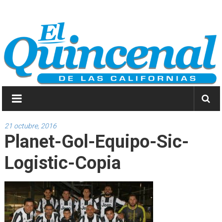
Saltar
El
a
contenido
Quincenal
de
las
Californias
Primero
Dios
21 octubre, 2016
Planet-Gol-Equipo-Sic-
y
después
Logistic-Copia
las
noticias.