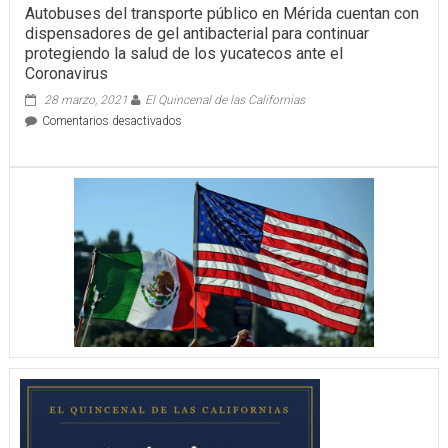
Autobuses del transporte público en Mérida cuentan con
dispensadores de gel antibacterial para continuar
protegiendo la salud de los yucatecos ante el
Coronavirus
28 marzo, 2021
El Quincenal de las Californias
en
Comentarios desactivados
Autobuses
del
transporte
público
en
Mérida
cuentan
con
dispensadores
de
gel
antibacterial
para
continuar
protegiendo
la
salud
de