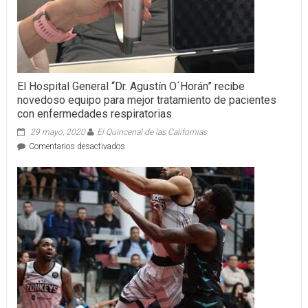
El Hospital General “Dr. Agustín O´Horán” recibe
novedoso equipo para mejor tratamiento de pacientes
con enfermedades respiratorias
29 mayo, 2020
El Quincenal de las Californias
en
Comentarios desactivados
El
Hospital
General
“Dr.
Agustín
O
´Horán”
recibe
novedoso
equipo
para
mejor
tratamiento