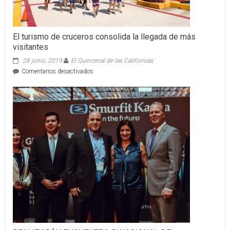
El turismo de cruceros consolida la llegada de más
visitantes
28 junio, 2019
El Quincenal de las Californias
en
Comentarios desactivados
El
turismo
de
cruceros
consolida
la
llegada
de
más
visitantes