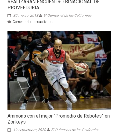
REALIZARÁN ENCUENTRO BINACIONAL DE
PROVEEDURÍA
30 marzo, 2018
El Quincenal de las Californias
en
Comentarios desactivados
REALIZARÁN
ENCUENTRO
BINACIONAL
DE
PROVEEDURÍA
Ammons con el mejor “Promedio de Rebotes” en
Zonkeys
19 septiembre, 2020
El Quincenal de las Californias