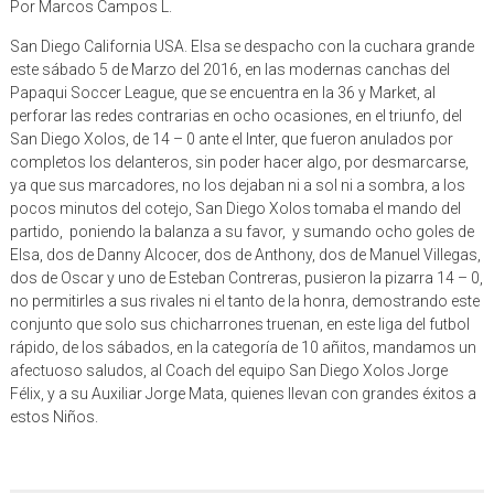
Por Marcos Campos L.
San Diego California USA. Elsa se despacho con la cuchara grande
este sábado 5 de Marzo del 2016, en las modernas canchas del
Papaqui Soccer League, que se encuentra en la 36 y Market, al
perforar las redes contrarias en ocho ocasiones, en el triunfo, del
San Diego Xolos, de 14 – 0 ante el Inter, que fueron anulados por
completos los delanteros, sin poder hacer algo, por desmarcarse,
ya que sus marcadores, no los dejaban ni a sol ni a sombra, a los
pocos minutos del cotejo, San Diego Xolos tomaba el mando del
partido, poniendo la balanza a su favor, y sumando ocho goles de
Elsa, dos de Danny Alcocer, dos de Anthony, dos de Manuel Villegas,
dos de Oscar y uno de Esteban Contreras, pusieron la pizarra 14 – 0,
no permitirles a sus rivales ni el tanto de la honra, demostrando este
conjunto que solo sus chicharrones truenan, en este liga del futbol
rápido, de los sábados, en la categoría de 10 añitos, mandamos un
afectuoso saludos, al Coach del equipo San Diego Xolos Jorge
Félix, y a su Auxiliar Jorge Mata, quienes llevan con grandes éxitos a
estos Niños.