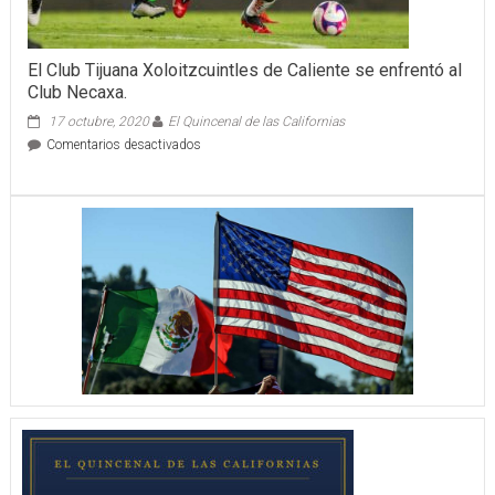
contribuyentes
El Club Tijuana Xoloitzcuintles de Caliente se enfrentó al
Club Necaxa.
17 octubre, 2020
El Quincenal de las Californias
en
Comentarios desactivados
El
Club
Tijuana
Xoloitzcuintles
de
Caliente
se
enfrentó
al
Club
Necaxa.