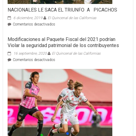
NACIONALES LE SACA EL TRIUNFO A PICACHOS
6 diciembre, 2019
El Quincenal de las Californias
en
Comentarios desactivados
NACIONALES
LE
Modificaciones al Paquete Fiscal del 2021 podrían
SACA
Violar la seguridad patrimonial de los contribuyentes
EL
TRIUNFO
16 septiembre, 2020
El Quincenal de las Californias
A
en
Comentarios desactivados
PICACHOS
Modificaciones
al
Paquete
Fiscal
del
2021
podrían
Violar
la
seguridad
patrimonial
de
los