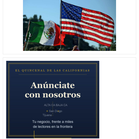
AMISTOSO
4
–
1
AL
NY
COSMOS