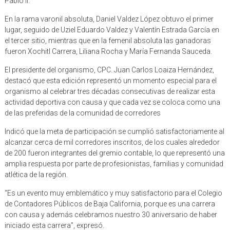
Pablo II.
En la rama varonil absoluta, Daniel Valdez López obtuvo el primer
lugar, seguido de Uziel Eduardo Valdez y Valentín Estrada García en
el tercer sitio, mientras que en la femenil absoluta las ganadoras
fueron Xochitl Carrera, Liliana Rocha y María Fernanda Sauceda.
El presidente del organismo, CPC. Juan Carlos Loaiza Hernández,
destacó que esta edición representó un momento especial para el
organismo al celebrar tres décadas consecutivas de realizar esta
actividad deportiva con causa y que cada vez se coloca como una
de las preferidas de la comunidad de corredores
Indicó que la meta de participación se cumplió satisfactoriamente al
alcanzar cerca de mil corredores inscritos, de los cuales alrededor
de 200 fueron integrantes del gremio contable, lo que representó una
amplia respuesta por parte de profesionistas, familias y comunidad
atlética de la región.
“Es un evento muy emblemático y muy satisfactorio para el Colegio
de Contadores Públicos de Baja California, porque es una carrera
con causa y además celebramos nuestro 30 aniversario de haber
iniciado esta carrera”, expresó.