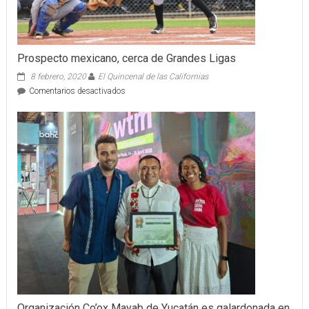
Prospecto mexicano, cerca de Grandes Ligas
8 febrero, 2020
El Quincenal de las Californias
en
Comentarios desactivados
Prospecto
mexicano,
cerca
de
Grandes
Ligas
Organización Co’ox Mayab de Yucatán es galardonada en