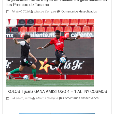
los Premios de Turismo
en
16 abril, 2026
Marcos Campos
Comentarios desactivados
Organizació
Co’ox
Mayab
de
Yucatán
es
galardonada
en
los
Premios
de
Turismo
XOLOS Tijuana GANA AMISTOSO 4 – 1 AL NY COSMOS
en
24 enero, 2026
Marcos Campos
Comentarios desactivados
XOLOS
Tijuana
GANA