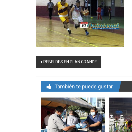
Navegación
REBELDES EN PLAN GRANDE
de
entrada
También te puede gustar